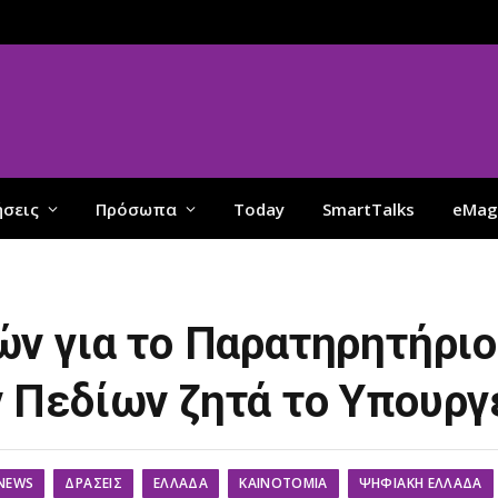
ήσεις
Πρόσωπα
Today
SmartTalks
eMag
ν για το Παρατηρητήριο
Πεδίων ζητά το Υπουργ
NEWS
ΔΡΆΣΕΙΣ
ΕΛΛΆΔΑ
ΚΑΙΝΟΤΟΜΊΑ
ΨΗΦΙΑΚΉ ΕΛΛΆΔΑ