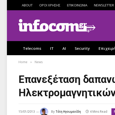
ABOUT
ΟΡΟΙ ΧΡΗΣΗΣ
ΕΠΙΚΟΙΝΩΝΙΑ
NEWSLETTER
Telecoms
IT
AI
Security
Επιχειρ
Home
News
»
Επανεξέταση δαπανώ
Ηλεκτρομαγνητικών 
15/01/2013
By
Τέτη Ηγουμενίδη
4 Mins Read