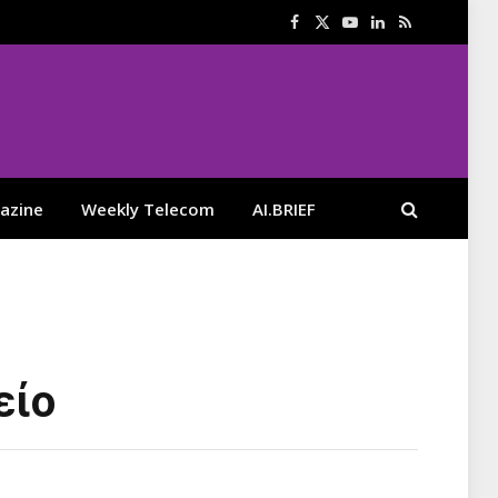
Facebook
X
YouTube
LinkedIn
RSS
(Twitter)
azine
Weekly Telecom
AI.BRIEF
είο