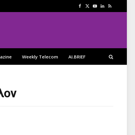
Facebook
X
YouTube
LinkedIn
RSS
(Twitter)
azine
Weekly Telecom
AI.BRIEF
λον