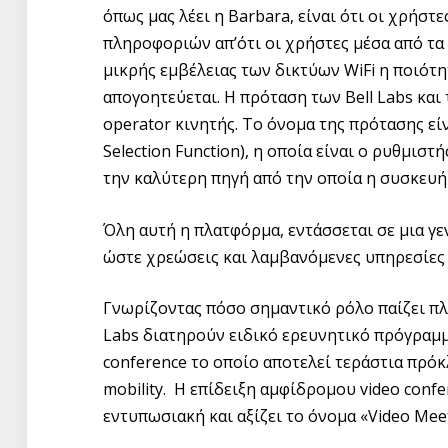
όπως μας λέει η Barbara, είναι ότι οι χρήστ
πληροφοριών απ’ότι οι χρήστες μέσα από τα 
μικρής εμβέλειας των δικτύων WiFi η ποιότ
απογοητεύεται. Η πρόταση των Bell Labs και τ
operator κινητής. Το όνομα της πρότασης εί
Selection Function), η οποία είναι ο ρυθμισ
την καλύτερη πηγή από την οποία η συσκευή 
Όλη αυτή η πλατφόρμα, εντάσσεται σε μια γ
ώστε χρεώσεις και λαμβανόμενες υπηρεσίες ν
Γνωρίζοντας πόσο σημαντικό ρόλο παίζει πλέο
Labs διατηρούν ειδικό ερευνητικό πρόγραμμ
conference το οποίο αποτελεί τεράστια πρόκλ
mobility. Η επίδειξη αμφίδρομου video con
εντυπωσιακή και αξίζει το όνομα «Video Meet