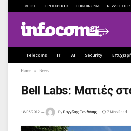
ABOUT
ΟΡΟΙ ΧΡΗΣΗΣ
ΕΠΙΚΟΙΝΩΝΙΑ
NEWSLETTER
Telecoms
IT
AI
Security
Επιχειρ
Home
News
»
Bell Labs: Ματιές σ
18/06/2012
By
Βαγγέλης Ξανθάκης
7 Mins Read