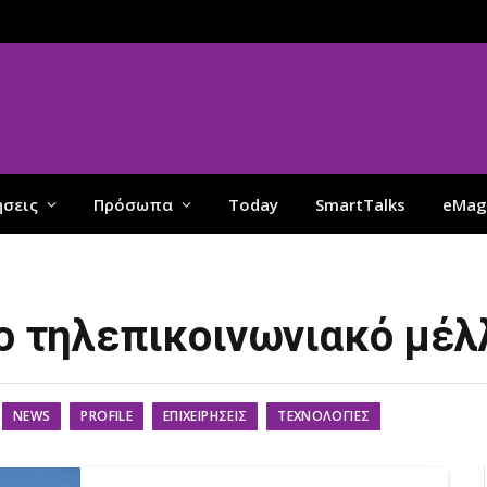
ήσεις
Πρόσωπα
Today
SmartTalks
eMag
το τηλεπικοινωνιακό μέλ
NEWS
PROFILE
ΕΠΙΧΕΙΡΉΣΕΙΣ
ΤΕΧΝΟΛΟΓΊΕΣ