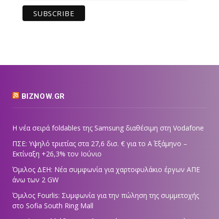
BIZNOW.GR
Η νέα σειρά foldables της Samsung διαθέσιμη στη Vodafone
ΠΣΕ: Υψηλό τριετίας στα 27,6 δισ. € για το Α΄ Εξάμηνο –
Εκτίναξη +26,3% τον Ιούνιο
Όμιλος ΔΕΗ: Νέα συμφωνία για χαρτοφυλάκιο έργων ΑΠΕ
άνω των 2 GW
Όμιλος Fourlis: Συμφωνία για την πώληση της συμμετοχής
στο Sofia South Ring Mall