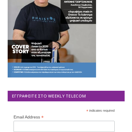
ΕΓΓΡΑΦΕΊΤΕ ΣΤΟ WEEKLY TELECOM
*
indicates required
*
Email Address