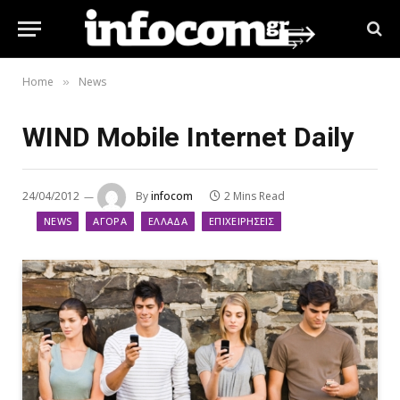
Home
News
»
WIND Mobile Internet Daily
24/04/2012
By
infocom
2 Mins Read
NEWS
ΑΓΟΡΆ
ΕΛΛΆΔΑ
ΕΠΙΧΕΙΡΉΣΕΙΣ