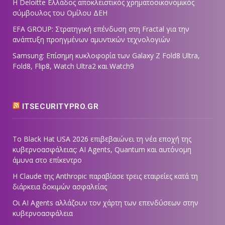
Η Deloitte Ελλάδος αποκλειστικός χρηματοοικονομικός
σύμβουλος του Ομίλου ΔΕΗ
EFA GROUP: Στρατηγική επένδυση στη Fractal για την
ανάπτυξη προηγμένων αμυντικών τεχνολογιών
Samsung: Επίσημη κυκλοφορία των Galaxy Z Fold8 Ultra,
Fold8, Flip8, Watch Ultra2 και Watch9
ITSECURITYPRO.GR
Το Black Hat USA 2026 επιβεβαιώνει τη νέα εποχή της
κυβερνοασφάλειας: AI Agents, Quantum και αυτόνομη
άμυνα στο επίκεντρο
Η Claude της Anthropic παραβίασε τρεις εταιρείες κατά τη
διάρκεια δοκιμών ασφαλείας
Οι AI Agents αλλάζουν τον χάρτη των επενδύσεων στην
κυβερνοασφάλεια