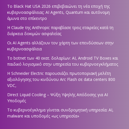
Το Black Hat USA 2026 επιβεβαιώνει τη νέα εποχή της
κυβερνοασφάλειας: AI Agents, Quantum και αυτόνομη
άμυνα στο επίκεντρο
Η Claude της Anthropic παραβίασε τρεις εταιρείες κατά τη
διάρκεια δοκιμών ασφαλείας
Οι AI Agents αλλάζουν τον χάρτη των επενδύσεων στην
κυβερνοασφάλεια
Το botnet των 40 εκατ. δολαρίων: AI, Android TV Boxes και
παιδικό λογισμικό στην υπηρεσία του κυβερνοεγκλήματος
Η Schneider Electric παρουσιάζει πρωτοποριακή μελέτη
αξιολόγησης του κινδύνου Arc Flash σε data centers 800
VDC,
Direct Liquid Cooling – Ψύξη Υψηλής Απόδοσης για AI
Υποδομές
Το κυβερνοέγκλημα γίνεται συνδρομητική υπηρεσία: AI,
malware και υποδομές «ως υπηρεσία»