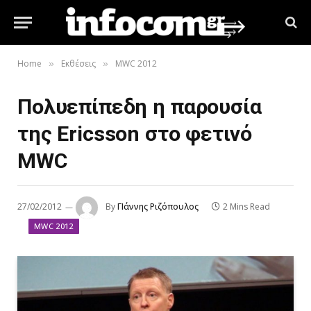
Home
Εκθέσεις
MWC 2012
»
»
Πολυεπίπεδη η παρουσία
της Ericsson στο φετινό
MWC
27/02/2012
By
ΓΙάννης Ριζόπουλος
2 Mins Read
MWC 2012