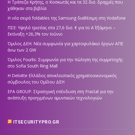
Η Τράπεζα Κρήτης, ο Κοσκωτάς και τα 32 δισ. δραχμές που
χάθηκαν στα βιβλία
Η νέα σειρά foldables της Samsung διαθέσιμη στη Vodafone
ΠΣΕ: Υψηλό τριετίας στα 27,6 δισ. € για το Α΄ Εξάμηνο –
Εκτίναξη +26,3% τον Ιούνιο
Όμιλος ΔΕΗ: Νέα συμφωνία για χαρτοφυλάκιο έργων ΑΠΕ
άνω των 2 GW
Όμιλος Fourlis: Συμφωνία για την πώληση της συμμετοχής
στο Sofia South Ring Mall
Η Deloitte Ελλάδος αποκλειστικός χρηματοοικονομικός
σύμβουλος του Ομίλου ΔΕΗ
EFA GROUP: Στρατηγική επένδυση στη Fractal για την
ανάπτυξη προηγμένων αμυντικών τεχνολογιών
ITSECURITYPRO.GR