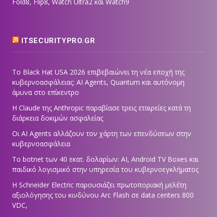
Fold8, Flip8, Watch Ultra2 και Watch9
ITSECURITYPRO.GR
Το Black Hat USA 2026 επιβεβαιώνει τη νέα εποχή της
κυβερνοασφάλειας: AI Agents, Quantum και αυτόνομη
άμυνα στο επίκεντρο
Η Claude της Anthropic παραβίασε τρεις εταιρείες κατά τη
διάρκεια δοκιμών ασφαλείας
Οι AI Agents αλλάζουν τον χάρτη των επενδύσεων στην
κυβερνοασφάλεια
Το botnet των 40 εκατ. δολαρίων: AI, Android TV Boxes και
παιδικό λογισμικό στην υπηρεσία του κυβερνοεγκλήματος
Η Schneider Electric παρουσιάζει πρωτοποριακή μελέτη
αξιολόγησης του κινδύνου Arc Flash σε data centers 800
VDC,