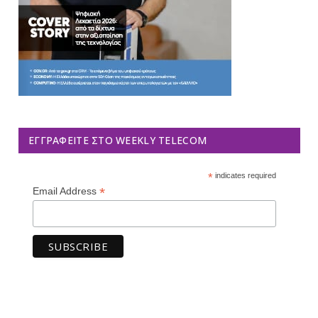
ΕΓΓΡΑΦΕΊΤΕ ΣΤΟ WEEKLY TELECOM
*
indicates required
*
Email Address