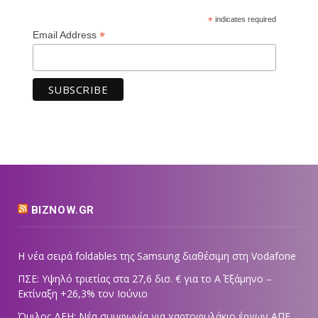
*
indicates required
*
Email Address
BIZNOW.GR
Η νέα σειρά foldables της Samsung διαθέσιμη στη Vodafone
ΠΣΕ: Υψηλό τριετίας στα 27,6 δισ. € για το Α΄ Εξάμηνο –
Εκτίναξη +26,3% τον Ιούνιο
Όμιλος ΔΕΗ: Νέα συμφωνία για χαρτοφυλάκιο έργων ΑΠΕ