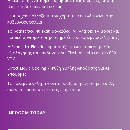
Η Claude της Anthropic παραβίασε τρεις εταιρείες κατά τη
διάρκεια δοκιμών ασφαλείας
Οι AI Agents αλλάζουν τον χάρτη των επενδύσεων στην
κυβερνοασφάλεια
Το botnet των 40 εκατ. δολαρίων: AI, Android TV Boxes και
παιδικό λογισμικό στην υπηρεσία του κυβερνοεγκλήματος
Η Schneider Electric παρουσιάζει πρωτοποριακή μελέτη
αξιολόγησης του κινδύνου Arc Flash σε data centers 800
VDC,
Direct Liquid Cooling – Ψύξη Υψηλής Απόδοσης για AI
Υποδομές
Το κυβερνοέγκλημα γίνεται συνδρομητική υπηρεσία: AI,
malware και υποδομές «ως υπηρεσία»
INFOCOM TODAY