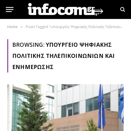
Home
Posts Tagged "υπουργείο Ψηφιακής Πολιτικής Τηλεπικοινωνιών και Ενημέρωσης"
»
BROWSING:
ΥΠΟΥΡΓΕΊΟ ΨΗΦΙΑΚΉΣ
ΠΟΛΙΤΙΚΉΣ ΤΗΛΕΠΙΚΟΙΝΩΝΙΏΝ ΚΑΙ
ΕΝΗΜΈΡΩΣΗΣ