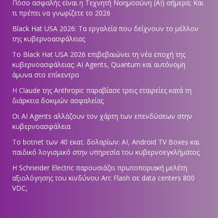
Πόσο ασφαλής είναι η Τεχνητή Νοημοσύνη (AI) σήμερα; Και
τι πρέπει να γνωρίζετε το 2026
Black Hat USA 2026: Τα εργαλεία που δείχνουν το μέλλον
της κυβερνοασφάλειας
Το Black Hat USA 2026 επιβεβαιώνει τη νέα εποχή της
κυβερνοασφάλειας: AI Agents, Quantum και αυτόνομη
άμυνα στο επίκεντρο
Η Claude της Anthropic παραβίασε τρεις εταιρείες κατά τη
διάρκεια δοκιμών ασφαλείας
Οι AI Agents αλλάζουν τον χάρτη των επενδύσεων στην
κυβερνοασφάλεια
Το botnet των 40 εκατ. δολαρίων: AI, Android TV Boxes και
παιδικό λογισμικό στην υπηρεσία του κυβερνοεγκλήματος
Η Schneider Electric παρουσιάζει πρωτοποριακή μελέτη
αξιολόγησης του κινδύνου Arc Flash σε data centers 800
VDC,