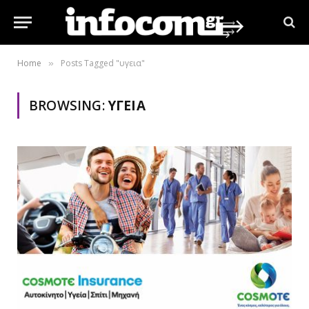
Home
Posts Tagged "υγεια"
»
BROWSING:
ΥΓΕΙΑ