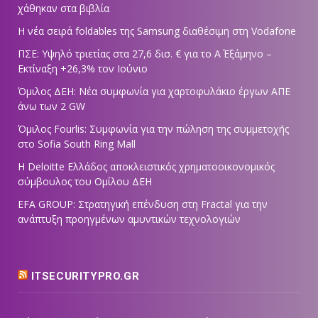
χάθηκαν στα βιβλία
Η νέα σειρά foldables της Samsung διαθέσιμη στη Vodafone
ΠΣΕ: Υψηλό τριετίας στα 27,6 δισ. € για το Α΄ Εξάμηνο –
Εκτίναξη +26,3% τον Ιούνιο
Όμιλος ΔΕΗ: Νέα συμφωνία για χαρτοφυλάκιο έργων ΑΠΕ
άνω των 2 GW
Όμιλος Fourlis: Συμφωνία για την πώληση της συμμετοχής
στο Sofia South Ring Mall
Η Deloitte Ελλάδος αποκλειστικός χρηματοοικονομικός
σύμβουλος του Ομίλου ΔΕΗ
EFA GROUP: Στρατηγική επένδυση στη Fractal για την
ανάπτυξη προηγμένων αμυντικών τεχνολογιών
ITSECURITYPRO.GR