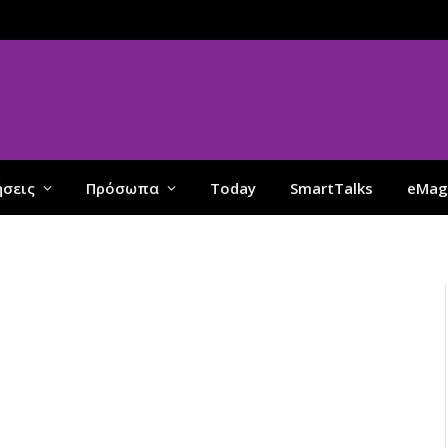
ήσεις
Πρόσωπα
Today
SmartTalks
eMag