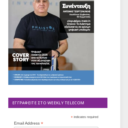
ΕΓΓΡΑΦΕΊΤΕ ΣΤΟ WEEKLY TELECOM
*
indicates required
*
Email Address