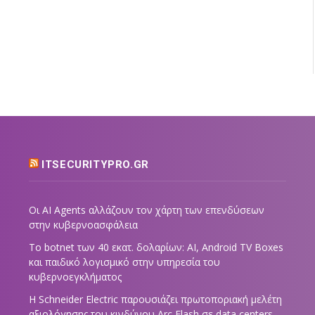
ITSECURITYPRO.GR
Οι AI Agents αλλάζουν τον χάρτη των επενδύσεων
στην κυβερνοασφάλεια
Το botnet των 40 εκατ. δολαρίων: AI, Android TV Boxes
και παιδικό λογισμικό στην υπηρεσία του
κυβερνοεγκλήματος
Η Schneider Electric παρουσιάζει πρωτοποριακή μελέτη
αξιολόγησης του κινδύνου Arc Flash σε data centers