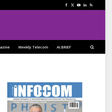
Facebook
X
YouTube
LinkedIn
RSS
(Twitter)
azine
Weekly Telecom
AI.BRIEF