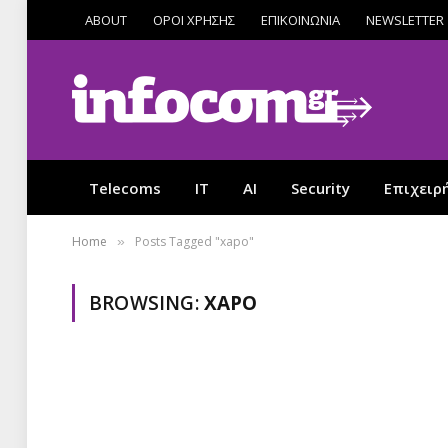
ABOUT
ΟΡΟΙ ΧΡΗΣΗΣ
ΕΠΙΚΟΙΝΩΝΙΑ
NEWSLETTER
Telecoms
IT
AI
Security
Επιχειρ
Home
Posts Tagged "xapo"
»
BROWSING:
XAPO