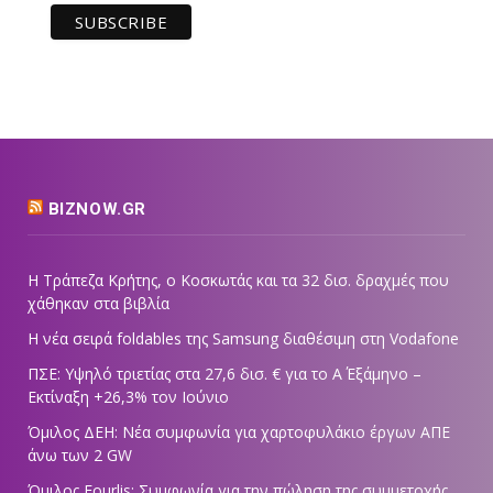
BIZNOW.GR
Η Τράπεζα Κρήτης, ο Κοσκωτάς και τα 32 δισ. δραχμές που
χάθηκαν στα βιβλία
Η νέα σειρά foldables της Samsung διαθέσιμη στη Vodafone
ΠΣΕ: Υψηλό τριετίας στα 27,6 δισ. € για το Α΄ Εξάμηνο –
Εκτίναξη +26,3% τον Ιούνιο
Όμιλος ΔΕΗ: Νέα συμφωνία για χαρτοφυλάκιο έργων ΑΠΕ
άνω των 2 GW
Όμιλος Fourlis: Συμφωνία για την πώληση της συμμετοχής