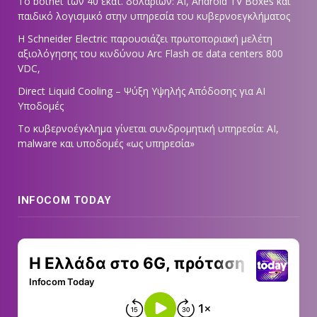
Το botnet των 40 εκατ. δολαρίων: AI, Android TV Boxes και
παιδικό λογισμικό στην υπηρεσία του κυβερνοεγκλήματος
Η Schneider Electric παρουσιάζει πρωτοποριακή μελέτη
αξιολόγησης του κινδύνου Arc Flash σε data centers 800
VDC,
Direct Liquid Cooling – Ψύξη Υψηλής Απόδοσης για AI
Υποδομές
Το κυβερνοέγκλημα γίνεται συνδρομητική υπηρεσία: AI,
malware και υποδομές «ως υπηρεσία»
INFOCOM TODAY