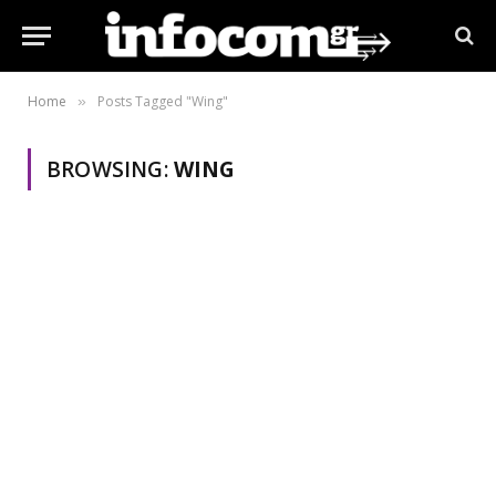
Home
Posts Tagged "Wing"
»
BROWSING:
WING