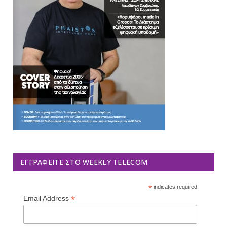
ΕΓΓΡΑΦΕΊΤΕ ΣΤΟ WEEKLY TELECOM
*
indicates required
*
Email Address