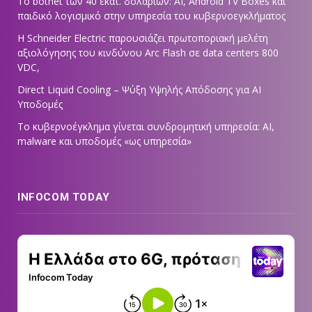
Το botnet των 40 εκατ. δολαρίων: AI, Android TV Boxes και
παιδικό λογισμικό στην υπηρεσία του κυβερνοεγκλήματος
Η Schneider Electric παρουσιάζει πρωτοποριακή μελέτη
αξιολόγησης του κινδύνου Arc Flash σε data centers 800
VDC,
Direct Liquid Cooling – Ψύξη Υψηλής Απόδοσης για AI
Υποδομές
Το κυβερνοέγκλημα γίνεται συνδρομητική υπηρεσία: AI,
malware και υποδομές «ως υπηρεσία»
INFOCOM TODAY