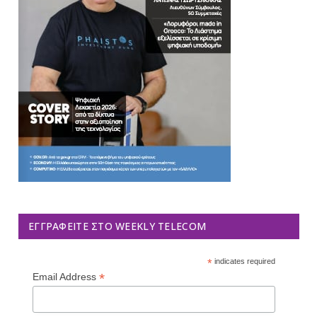
ΕΓΓΡΑΦΕΊΤΕ ΣΤΟ WEEKLY TELECOM
*
indicates required
*
Email Address