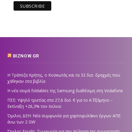
BIZNOW.GR
Η Τράπεζα Κρήτης, ο Κοσκωτάς και τα 32 δισ. δραχμές που
χάθηκαν στα βιβλία
Η νέα σειρά foldables της Samsung διαθέσιμη στη Vodafone
ΠΣΕ: Υψηλό τριετίας στα 27,6 δισ. € για το Α΄ Εξάμηνο –
Εκτίναξη +26,3% τον Ιούνιο
Όμιλος ΔΕΗ: Νέα συμφωνία για χαρτοφυλάκιο έργων ΑΠΕ
άνω των 2 GW
Όμιλος Fourlis: Συμφωνία για την πώληση της συμμετοχής