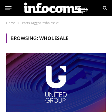
Home
Posts Tagged "Wholesale"
»
BROWSING:
WHOLESALE