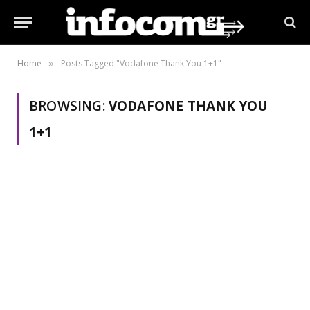
Home
Posts Tagged "Vodafone Thank You 1+1"
»
BROWSING:
VODAFONE THANK YOU
1+1