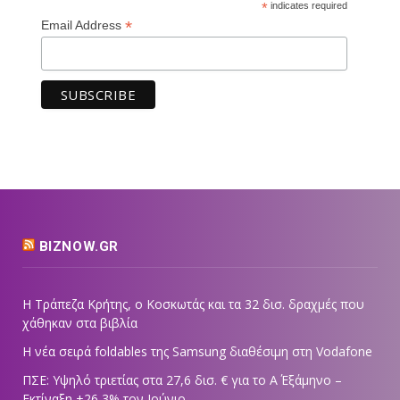
*
indicates required
*
Email Address
BIZNOW.GR
Η Τράπεζα Κρήτης, ο Κοσκωτάς και τα 32 δισ. δραχμές που
χάθηκαν στα βιβλία
Η νέα σειρά foldables της Samsung διαθέσιμη στη Vodafone
ΠΣΕ: Υψηλό τριετίας στα 27,6 δισ. € για το Α΄ Εξάμηνο –
Εκτίναξη +26,3% τον Ιούνιο