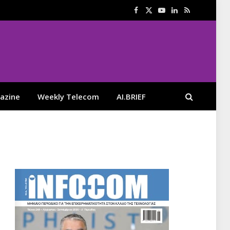
Facebook
X
YouTube
LinkedIn
RSS
(Twitter)
azine
Weekly Telecom
AI.BRIEF