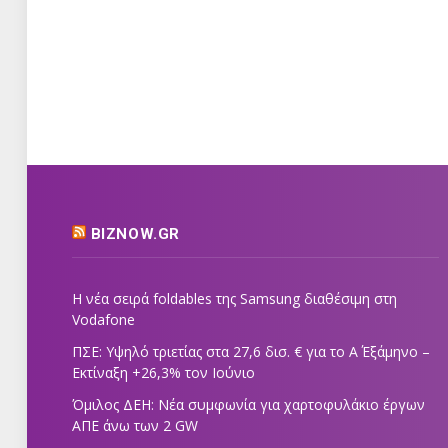
BIZNOW.GR
Η νέα σειρά foldables της Samsung διαθέσιμη στη
Vodafone
ΠΣΕ: Υψηλό τριετίας στα 27,6 δισ. € για το Α΄ Εξάμηνο –
Εκτίναξη +26,3% τον Ιούνιο
Όμιλος ΔΕΗ: Νέα συμφωνία για χαρτοφυλάκιο έργων
ΑΠΕ άνω των 2 GW