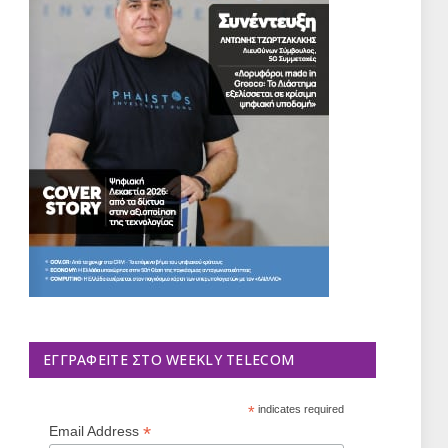
ΕΓΓΡΑΦΕΊΤΕ ΣΤΟ WEEKLY TELECOM
*
indicates required
*
Email Address