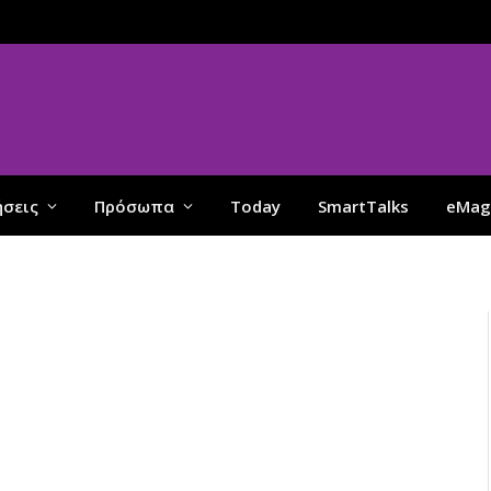
ήσεις
Πρόσωπα
Today
SmartTalks
eMag