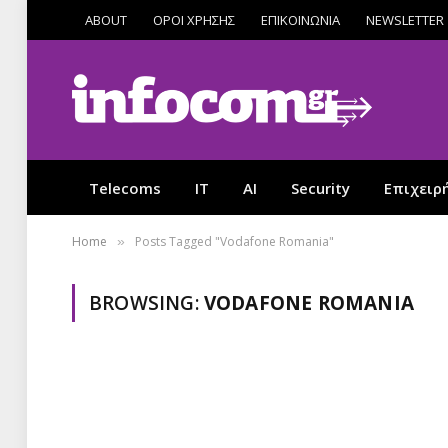
ABOUT
ΟΡΟΙ ΧΡΗΣΗΣ
ΕΠΙΚΟΙΝΩΝΙΑ
NEWSLETTER
Telecoms
IT
AI
Security
Επιχειρ
Home
Posts Tagged "Vodafone Romania"
»
BROWSING:
VODAFONE ROMANIA