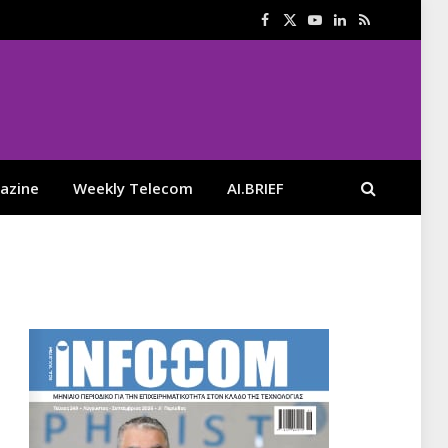
Facebook
X
YouTube
LinkedIn
RSS
(Twitter)
azine
Weekly Telecom
AI.BRIEF