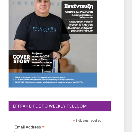
ΕΓΓΡΑΦΕΊΤΕ ΣΤΟ WEEKLY TELECOM
*
indicates required
*
Email Address