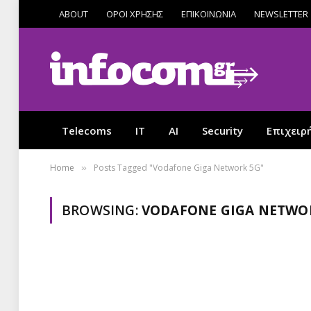
ABOUT
ΟΡΟΙ ΧΡΗΣΗΣ
ΕΠΙΚΟΙΝΩΝΙΑ
NEWSLETTER
Telecoms
IT
AI
Security
Επιχειρ
Home
Posts Tagged "Vodafone Giga Network 5G"
»
BROWSING:
VODAFONE GIGA NETWO