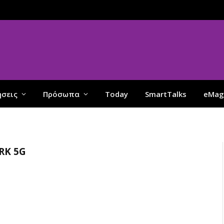
ήσεις
Πρόσωπα
Today
SmartTalks
eMag
RK 5G