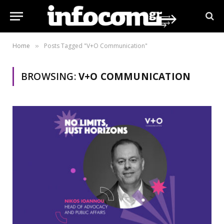
Home
Posts Tagged "V+O Communication"
»
BROWSING:
V+O COMMUNICATION