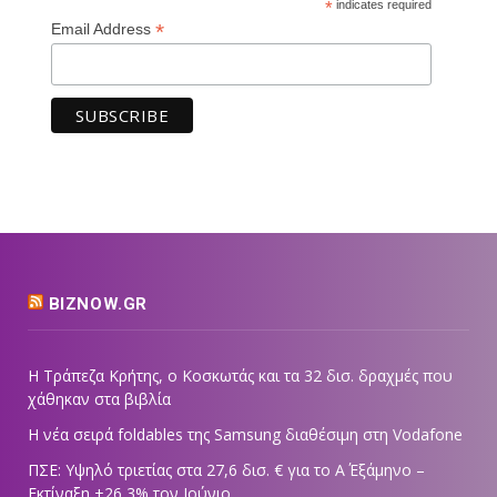
*
indicates required
*
Email Address
BIZNOW.GR
Η Τράπεζα Κρήτης, ο Κοσκωτάς και τα 32 δισ. δραχμές που
χάθηκαν στα βιβλία
Η νέα σειρά foldables της Samsung διαθέσιμη στη Vodafone
ΠΣΕ: Υψηλό τριετίας στα 27,6 δισ. € για το Α΄ Εξάμηνο –
Εκτίναξη +26,3% τον Ιούνιο