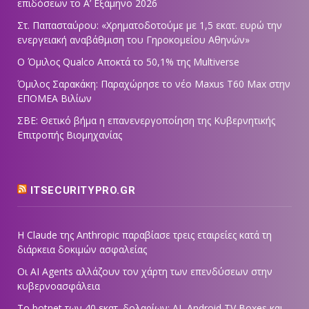
επιδόσεων το Α’ Εξάμηνο 2026
Στ. Παπασταύρου: «Χρηματοδοτούμε με 1,5 εκατ. ευρώ την
ενεργειακή αναβάθμιση του Γηροκομείου Αθηνών»
Ο Όμιλος Qualco Αποκτά το 50,1% της Multiverse
Όμιλος Σαρακάκη: Παραχώρησε το νέο Maxus T60 Max στην
ΕΠΟΜΕΑ Βιλίων
ΣΒΕ: Θετικό βήμα η επανενεργοποίηση της Κυβερνητικής
Επιτροπής Βιομηχανίας
ITSECURITYPRO.GR
Η Claude της Anthropic παραβίασε τρεις εταιρείες κατά τη
διάρκεια δοκιμών ασφαλείας
Οι AI Agents αλλάζουν τον χάρτη των επενδύσεων στην
κυβερνοασφάλεια
Το botnet των 40 εκατ. δολαρίων: AI, Android TV Boxes και