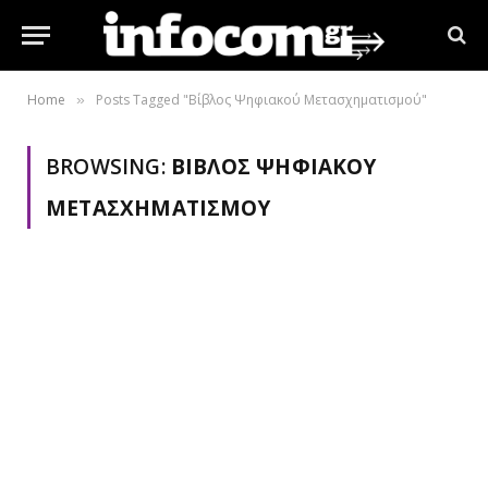
Home
Posts Tagged "Βίβλος Ψηφιακού Μετασχηματισμού"
»
BROWSING:
ΒΊΒΛΟΣ ΨΗΦΙΑΚΟΎ
ΜΕΤΑΣΧΗΜΑΤΙΣΜΟΎ