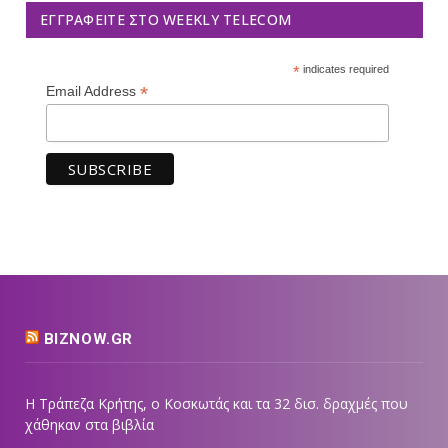
ΕΓΓΡΑΦΕΊΤΕ ΣΤΟ WEEKLY TELECOM
*
indicates required
*
Email Address
BIZNOW.GR
Η Τράπεζα Κρήτης, ο Κοσκωτάς και τα 32 δισ. δραχμές που
χάθηκαν στα βιβλία