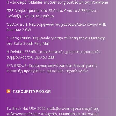
Η νέα σειρά foldables της Samsung διαθέσιμη στη Vodafone
ΠΣΕ: Υψηλό τριετίας στα 27,6 δισ. € για το Α΄ Εξάμηνο –
Εκτίναξη +26,3% τον Ιούνιο
Όμιλος ΔΕΗ: Νέα συμφωνία για χαρτοφυλάκιο έργων ΑΠΕ
άνω των 2 GW
Όμιλος Fourlis: Συμφωνία για την πώληση της συμμετοχής
στο Sofia South Ring Mall
Η Deloitte Ελλάδος αποκλειστικός χρηματοοικονομικός
σύμβουλος του Ομίλου ΔΕΗ
EFA GROUP: Στρατηγική επένδυση στη Fractal για την
ανάπτυξη προηγμένων αμυντικών τεχνολογιών
ITSECURITYPRO.GR
Το Black Hat USA 2026 επιβεβαιώνει τη νέα εποχή της
κυβερνοασφάλειας: AI Agents, Quantum και αυτόνομη