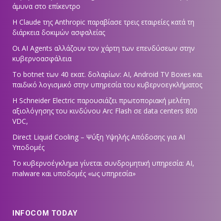
άμυνα στο επίκεντρο
Η Claude της Anthropic παραβίασε τρεις εταιρείες κατά τη
διάρκεια δοκιμών ασφαλείας
Οι AI Agents αλλάζουν τον χάρτη των επενδύσεων στην
κυβερνοασφάλεια
Το botnet των 40 εκατ. δολαρίων: AI, Android TV Boxes και
παιδικό λογισμικό στην υπηρεσία του κυβερνοεγκλήματος
Η Schneider Electric παρουσιάζει πρωτοποριακή μελέτη
αξιολόγησης του κινδύνου Arc Flash σε data centers 800
VDC,
Direct Liquid Cooling – Ψύξη Υψηλής Απόδοσης για AI
Υποδομές
Το κυβερνοέγκλημα γίνεται συνδρομητική υπηρεσία: AI,
malware και υποδομές «ως υπηρεσία»
INFOCOM TODAY