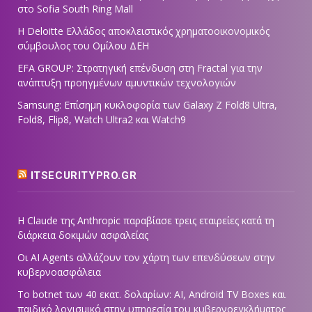
στο Sofia South Ring Mall
Η Deloitte Ελλάδος αποκλειστικός χρηματοοικονομικός
σύμβουλος του Ομίλου ΔΕΗ
EFA GROUP: Στρατηγική επένδυση στη Fractal για την
ανάπτυξη προηγμένων αμυντικών τεχνολογιών
Samsung: Επίσημη κυκλοφορία των Galaxy Z Fold8 Ultra,
Fold8, Flip8, Watch Ultra2 και Watch9
ITSECURITYPRO.GR
Η Claude της Anthropic παραβίασε τρεις εταιρείες κατά τη
διάρκεια δοκιμών ασφαλείας
Οι AI Agents αλλάζουν τον χάρτη των επενδύσεων στην
κυβερνοασφάλεια
Το botnet των 40 εκατ. δολαρίων: AI, Android TV Boxes και
παιδικό λογισμικό στην υπηρεσία του κυβερνοεγκλήματος