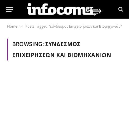
Home
Posts Tagged "Σύνδεσμος Επιχειρήσεων και Βιομηχανιών"
»
BROWSING:
ΣΎΝΔΕΣΜΟΣ
ΕΠΙΧΕΙΡΉΣΕΩΝ ΚΑΙ ΒΙΟΜΗΧΑΝΙΏΝ