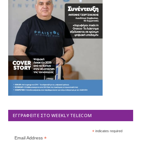
ΕΓΓΡΑΦΕΊΤΕ ΣΤΟ WEEKLY TELECOM
*
indicates required
*
Email Address