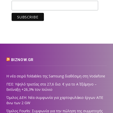
BIZNOW.GR
Η νέα σειρά foldables της Samsung διαθέσιμη στη Vodafone
ΠΣΕ: Υψηλό τριετίας στα 27,6 δισ. € για το Α΄ Εξάμηνο –
Εκτίναξη +26,3% τον Ιούνιο
Όμιλος ΔΕΗ: Νέα συμφωνία για χαρτοφυλάκιο έργων ΑΠΕ
άνω των 2 GW
Όμιλος Fourlis: Συμφωνία για την πώληση της συμμετοχής