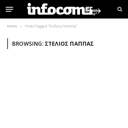
Home
Posts Tagged "Στέλιος Παππάς"
»
BROWSING:
ΣΤΈΛΙΟΣ ΠΑΠΠΆΣ