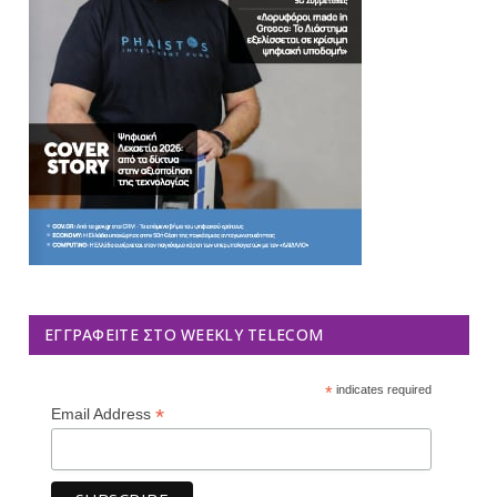
ΕΓΓΡΑΦΕΊΤΕ ΣΤΟ WEEKLY TELECOM
*
indicates required
*
Email Address