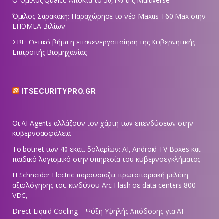
Ο Όμιλος Qualco Αποκτά το 50,1% της Multiverse
Όμιλος Σαρακάκη: Παραχώρησε το νέο Maxus T60 Max στην
ΕΠΟΜΕΑ Βιλίων
ΣΒΕ: Θετικό βήμα η επανενεργοποίηση της Κυβερνητικής
Επιτροπής Βιομηχανίας
ITSECURITYPRO.GR
Οι AI Agents αλλάζουν τον χάρτη των επενδύσεων στην
κυβερνοασφάλεια
Το botnet των 40 εκατ. δολαρίων: AI, Android TV Boxes και
παιδικό λογισμικό στην υπηρεσία του κυβερνοεγκλήματος
Η Schneider Electric παρουσιάζει πρωτοποριακή μελέτη
αξιολόγησης του κινδύνου Arc Flash σε data centers 800
VDC,
Direct Liquid Cooling – Ψύξη Υψηλής Απόδοσης για AI