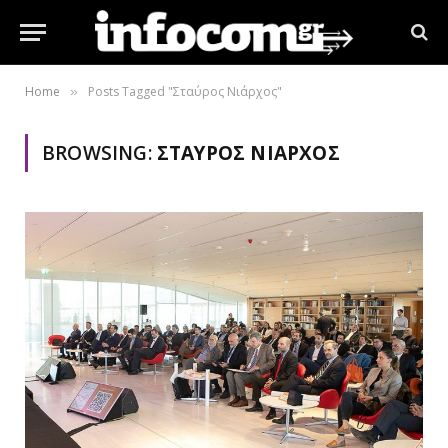
Home
Posts Tagged "Σταύρος Νιάρχος"
»
BROWSING:
ΣΤΑΎΡΟΣ ΝΙΆΡΧΟΣ