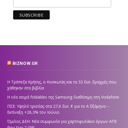
BIZNOW.GR
Η Τράπεζα Κρήτης, ο Κοσκωτάς και τα 32 δισ. δραχμές που
χάθηκαν στα βιβλία
Η νέα σειρά foldables της Samsung διαθέσιμη στη Vodafone
ΠΣΕ: Υψηλό τριετίας στα 27,6 δισ. € για το Α΄ Εξάμηνο –
Εκτίναξη +26,3% τον Ιούνιο
Όμιλος ΔΕΗ: Νέα συμφωνία για χαρτοφυλάκιο έργων ΑΠΕ
άνω των 2 GW