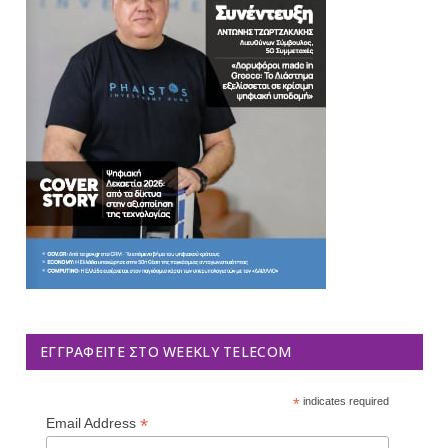
ΕΓΓΡΑΦΕΊΤΕ ΣΤΟ WEEKLY TELECOM
*
indicates required
*
Email Address