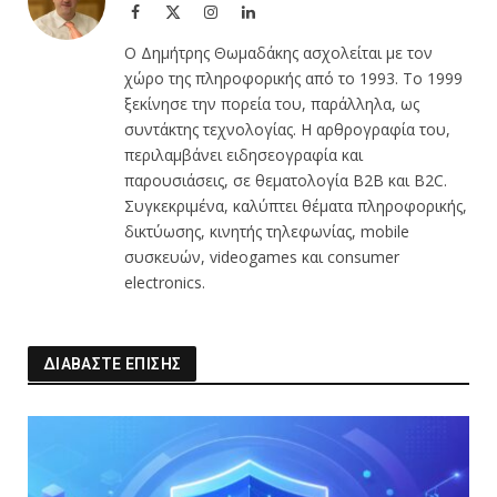
Facebook
X
Instagram
LinkedIn
(Twitter)
Ο Δημήτρης Θωμαδάκης ασχολείται με τον
χώρο της πληροφορικής από το 1993. Το 1999
ξεκίνησε την πορεία του, παράλληλα, ως
συντάκτης τεχνολογίας. Η αρθρογραφία του,
περιλαμβάνει ειδησεογραφία και
παρουσιάσεις, σε θεματολογία B2B και B2C.
Συγκεκριμένα, καλύπτει θέματα πληροφορικής,
δικτύωσης, κινητής τηλεφωνίας, mobile
συσκευών, videogames και consumer
electronics.
ΔΙΑΒΑΣΤΕ ΕΠΙΣΗΣ