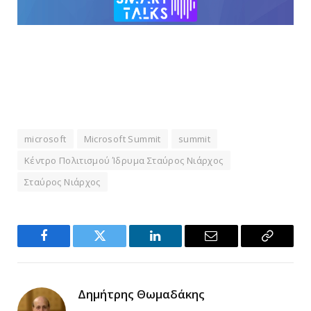
microsoft
Microsoft Summit
summit
Κέντρο Πολιτισμού Ίδρυμα Σταύρος Νιάρχος
Σταύρος Νιάρχος
Facebook
Twitter
LinkedIn
Email
Copy
Link
Δημήτρης Θωμαδάκης