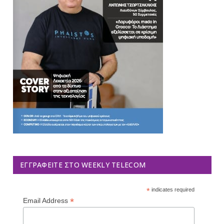
ΕΓΓΡΑΦΕΊΤΕ ΣΤΟ WEEKLY TELECOM
*
indicates required
*
Email Address