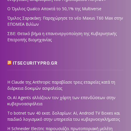
Ο Όμιλος Qualco Αποκτά το 50,1% της Multiverse
Όμιλος Σαρακάκη: Παραχώρησε το νέο Maxus T60 Max στην
ΕΠΟΜΕΑ Βιλίων
ΣΒΕ: Θετικό βήμα η επανενεργοποίηση της Κυβερνητικής
Επιτροπής Βιομηχανίας
ITSECURITYPRO.GR
Η Claude της Anthropic παραβίασε τρεις εταιρείες κατά τη
διάρκεια δοκιμών ασφαλείας
Οι AI Agents αλλάζουν τον χάρτη των επενδύσεων στην
κυβερνοασφάλεια
Το botnet των 40 εκατ. δολαρίων: AI, Android TV Boxes και
παιδικό λογισμικό στην υπηρεσία του κυβερνοεγκλήματος
Η Schneider Electric παρουσιάζει πρωτοποριακή μελέτη