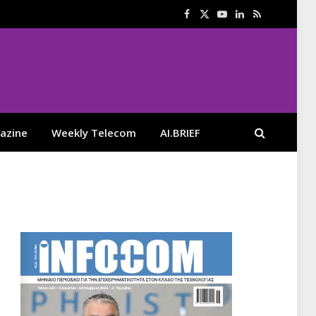
Facebook
X
YouTube
LinkedIn
RSS
(Twitter)
azine
Weekly Telecom
AI.BRIEF