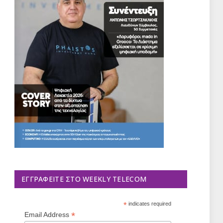
ΕΓΓΡΑΦΕΊΤΕ ΣΤΟ WEEKLY TELECOM
*
indicates required
*
Email Address