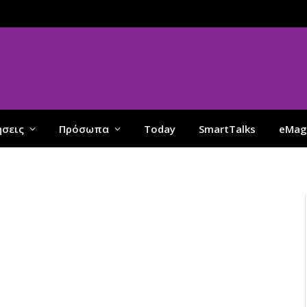
ήσεις
Πρόσωπα
Today
SmartTalks
eMag