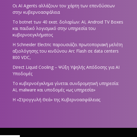
Οι AI Agents αλλάζουν τον χάρτη των επενδύσεων
στην κυβερνοασφάλεια
Το botnet των 40 εκατ. δολαρίων: AI, Android TV Boxes
και παιδικό λογισμικό στην υπηρεσία του
κυβερνοεγκλήματος
Η Schneider Electric παρουσιάζει πρωτοποριακή μελέτη
αξιολόγησης του κινδύνου Arc Flash σε data centers
800 VDC,
Direct Liquid Cooling – Ψύξη Υψηλής Απόδοσης για AI
Υποδομές
Το κυβερνοέγκλημα γίνεται συνδρομητική υπηρεσία:
AI, malware και υποδομές «ως υπηρεσία»
Η «Στρογγυλή Θεά» της Κυβερνοασφάλειας