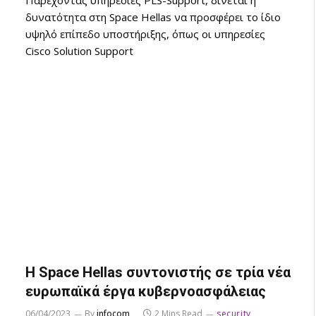
Παρέχοντας υπηρεσίες PLS-Support, δίνεται η
δυνατότητα στη Space Hellas να προσφέρει το ίδιο
υψηλό επίπεδο υποστήριξης, όπως οι υπηρεσίες
Cisco Solution Support
H Space Hellas συντονιστής σε τρία νέα
ευρωπαϊκά έργα κυβερνοασφάλειας
06/04/2023
By
infocom
2 Mins Read
security