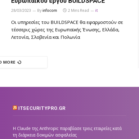
Ευρωπαϊκού έργου BUILDSPACE
28/03/2023
By
infocom
2 Mins Read
it
Οι υπηρεσίες του BUILDSPACE θα εφαρμοστούν σε
τέσσερις χώρες της Ευρωπαϊκής Ένωσης, Ελλάδα,
Λετονία, Σλοβενία και Πολωνία
D MORE
ITSECURITYPRO.GR
Η Claude της Anthropic παραβίασε τρεις εταιρείες κατά
τη διάρκεια δοκιμών ασφαλείας