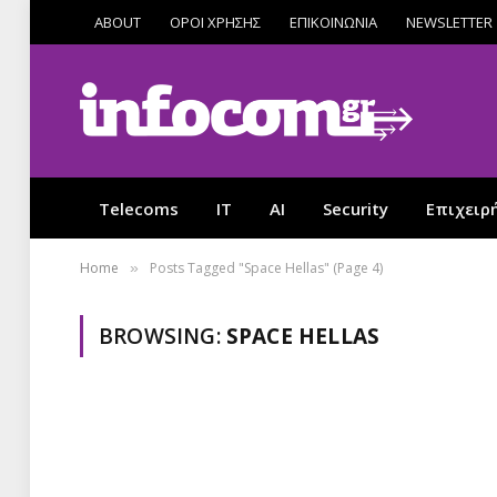
ABOUT
ΟΡΟΙ ΧΡΗΣΗΣ
ΕΠΙΚΟΙΝΩΝΙΑ
NEWSLETTER
Telecoms
IT
AI
Security
Επιχειρ
Home
Posts Tagged "Space Hellas" (Page 4)
»
BROWSING:
SPACE HELLAS