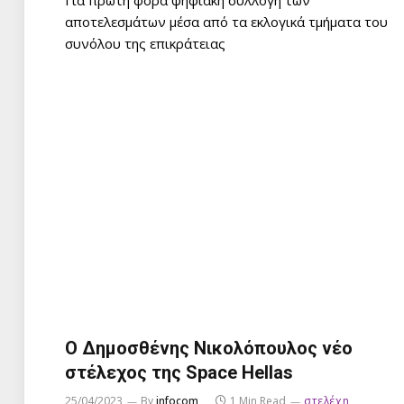
Για πρώτη φορά ψηφιακή συλλογή των
αποτελεσμάτων μέσα από τα εκλογικά τμήματα του
συνόλου της επικράτειας
Ο Δημοσθένης Νικολόπουλος νέο
στέλεχος της Space Hellas
25/04/2023
By
infocom
1 Min Read
στελέχη