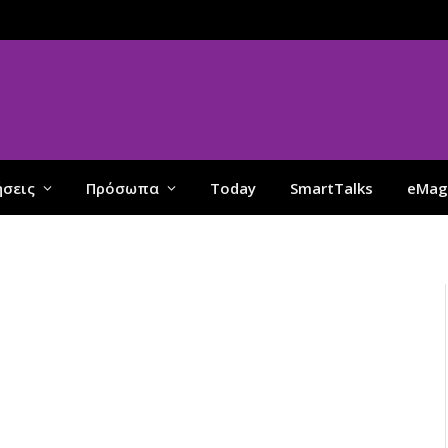
ήσεις
Πρόσωπα
Today
SmartTalks
eMag