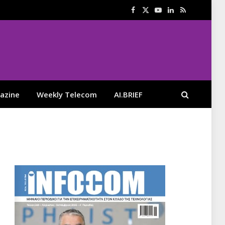
Facebook
X
YouTube
LinkedIn
RSS
(Twitter)
azine
Weekly Telecom
AI.BRIEF