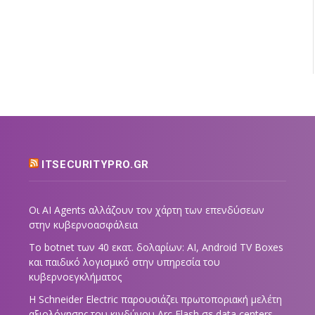
ITSECURITYPRO.GR
Οι AI Agents αλλάζουν τον χάρτη των επενδύσεων
στην κυβερνοασφάλεια
Το botnet των 40 εκατ. δολαρίων: AI, Android TV Boxes
και παιδικό λογισμικό στην υπηρεσία του
κυβερνοεγκλήματος
Η Schneider Electric παρουσιάζει πρωτοποριακή μελέτη
αξιολόγησης του κινδύνου Arc Flash σε data centers