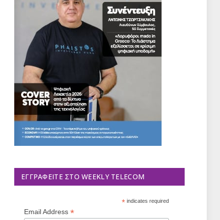
ΕΓΓΡΑΦΕΊΤΕ ΣΤΟ WEEKLY TELECOM
*
indicates required
*
Email Address