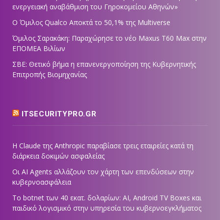
ενεργειακή αναβάθμιση του Γηροκομείου Αθηνών»
Ο Όμιλος Qualco Αποκτά το 50,1% της Multiverse
Όμιλος Σαρακάκη: Παραχώρησε το νέο Maxus T60 Max στην
ΕΠΟΜΕΑ Βιλίων
ΣΒΕ: Θετικό βήμα η επανενεργοποίηση της Κυβερνητικής
Επιτροπής Βιομηχανίας
ITSECURITYPRO.GR
Η Claude της Anthropic παραβίασε τρεις εταιρείες κατά τη
διάρκεια δοκιμών ασφαλείας
Οι AI Agents αλλάζουν τον χάρτη των επενδύσεων στην
κυβερνοασφάλεια
Το botnet των 40 εκατ. δολαρίων: AI, Android TV Boxes και
παιδικό λογισμικό στην υπηρεσία του κυβερνοεγκλήματος