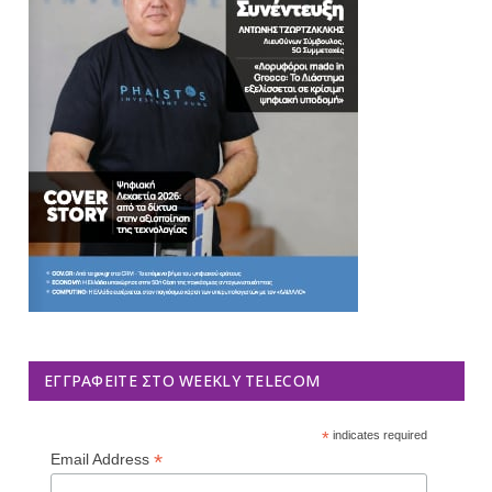
ΕΓΓΡΑΦΕΊΤΕ ΣΤΟ WEEKLY TELECOM
*
indicates required
*
Email Address