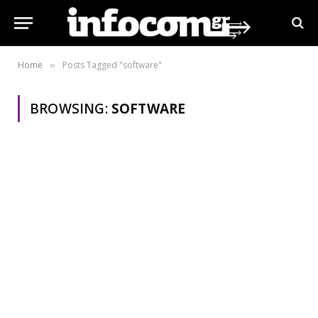
Home
Posts Tagged "software"
»
BROWSING:
SOFTWARE