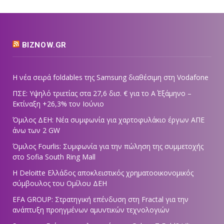
BIZNOW.GR
Η νέα σειρά foldables της Samsung διαθέσιμη στη Vodafone
ΠΣΕ: Υψηλό τριετίας στα 27,6 δισ. € για το Α΄ Εξάμηνο –
Εκτίναξη +26,3% τον Ιούνιο
Όμιλος ΔΕΗ: Νέα συμφωνία για χαρτοφυλάκιο έργων ΑΠΕ
άνω των 2 GW
Όμιλος Fourlis: Συμφωνία για την πώληση της συμμετοχής
στο Sofia South Ring Mall
Η Deloitte Ελλάδος αποκλειστικός χρηματοοικονομικός
σύμβουλος του Ομίλου ΔΕΗ
EFA GROUP: Στρατηγική επένδυση στη Fractal για την
ανάπτυξη προηγμένων αμυντικών τεχνολογιών