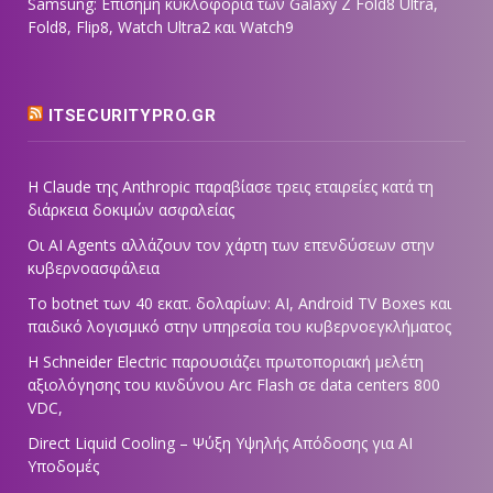
Samsung: Επίσημη κυκλοφορία των Galaxy Z Fold8 Ultra,
Fold8, Flip8, Watch Ultra2 και Watch9
ITSECURITYPRO.GR
Η Claude της Anthropic παραβίασε τρεις εταιρείες κατά τη
διάρκεια δοκιμών ασφαλείας
Οι AI Agents αλλάζουν τον χάρτη των επενδύσεων στην
κυβερνοασφάλεια
Το botnet των 40 εκατ. δολαρίων: AI, Android TV Boxes και
παιδικό λογισμικό στην υπηρεσία του κυβερνοεγκλήματος
Η Schneider Electric παρουσιάζει πρωτοποριακή μελέτη
αξιολόγησης του κινδύνου Arc Flash σε data centers 800
VDC,
Direct Liquid Cooling – Ψύξη Υψηλής Απόδοσης για AI
Υποδομές