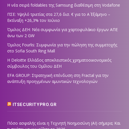
Η νέα σειρά foldables της Samsung διαθέσιμη στη Vodafone
ΠΣΕ: Υψηλό τριετίας στα 27,6 δισ. € για το Α΄ Εξάμηνο –
Εκτίναξη +26,3% τον Ιούνιο
Όμιλος ΔΕΗ: Νέα συμφωνία για χαρτοφυλάκιο έργων ΑΠΕ
άνω των 2 GW
Όμιλος Fourlis: Συμφωνία για την πώληση της συμμετοχής
στο Sofia South Ring Mall
Η Deloitte Ελλάδος αποκλειστικός χρηματοοικονομικός
σύμβουλος του Ομίλου ΔΕΗ
EFA GROUP: Στρατηγική επένδυση στη Fractal για την
ανάπτυξη προηγμένων αμυντικών τεχνολογιών
ITSECURITYPRO.GR
Πόσο ασφαλής είναι η Τεχνητή Νοημοσύνη (AI) σήμερα; Και