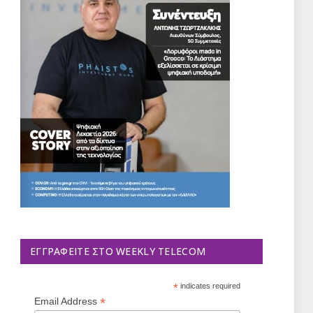
ΕΓΓΡΑΦΕΊΤΕ ΣΤΟ WEEKLY TELECOM
*
indicates required
*
Email Address