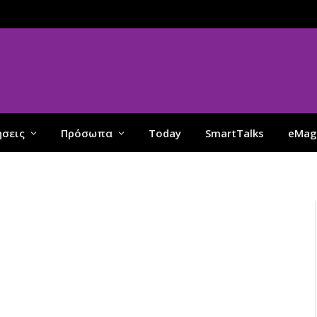
ήσεις
Πρόσωπα
Today
SmartTalks
eMag