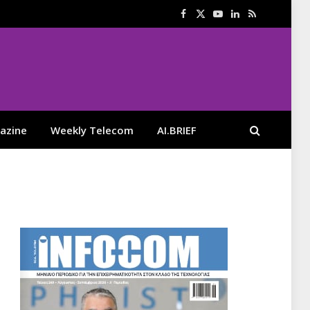
Facebook
X
YouTube
LinkedIn
RSS
(Twitter)
azine
Weekly Telecom
AI.BRIEF