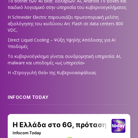
Το botnet των 40 εκατ. δολαρίων: AI, Android TV Boxes και
παιδικό λογισμικό στην υπηρεσία του κυβερνοεγκλήματος
Η Schneider Electric παρουσιάζει πρωτοποριακή μελέτη
αξιολόγησης του κινδύνου Arc Flash σε data centers 800
VDC,
Direct Liquid Cooling – Ψύξη Υψηλής Απόδοσης για AI
Υποδομές
Το κυβερνοέγκλημα γίνεται συνδρομητική υπηρεσία: AI,
malware και υποδομές «ως υπηρεσία»
Η «Στρογγυλή Θεά» της Κυβερνοασφάλειας
INFOCOM TODAY