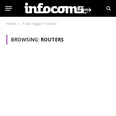
Home
Posts Tagged "routers"
»
BROWSING:
ROUTERS