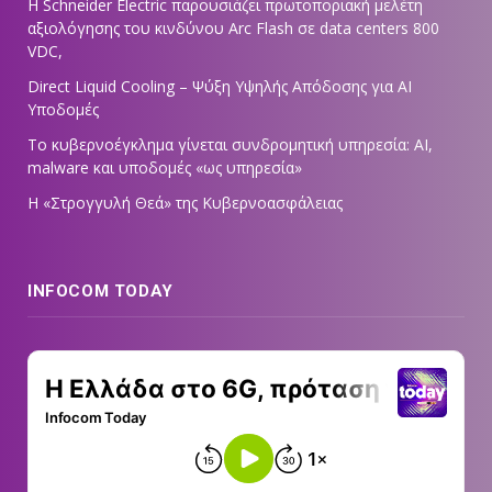
Η Schneider Electric παρουσιάζει πρωτοποριακή μελέτη
αξιολόγησης του κινδύνου Arc Flash σε data centers 800
VDC,
Direct Liquid Cooling – Ψύξη Υψηλής Απόδοσης για AI
Υποδομές
Το κυβερνοέγκλημα γίνεται συνδρομητική υπηρεσία: AI,
malware και υποδομές «ως υπηρεσία»
Η «Στρογγυλή Θεά» της Κυβερνοασφάλειας
INFOCOM TODAY