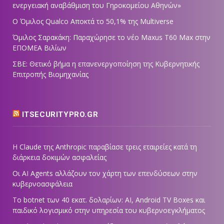
ενεργειακή αναβάθμιση του Γηροκομείου Αθηνών»
Ο Όμιλος Qualco Αποκτά το 50,1% της Multiverse
Όμιλος Σαρακάκη: Παραχώρησε το νέο Maxus T60 Max στην
ΕΠΟΜΕΑ Βιλίων
ΣΒΕ: Θετικό βήμα η επανενεργοποίηση της Κυβερνητικής
Επιτροπής Βιομηχανίας
ITSECURITYPRO.GR
Η Claude της Anthropic παραβίασε τρεις εταιρείες κατά τη
διάρκεια δοκιμών ασφαλείας
Οι AI Agents αλλάζουν τον χάρτη των επενδύσεων στην
κυβερνοασφάλεια
Το botnet των 40 εκατ. δολαρίων: AI, Android TV Boxes και
παιδικό λογισμικό στην υπηρεσία του κυβερνοεγκλήματος