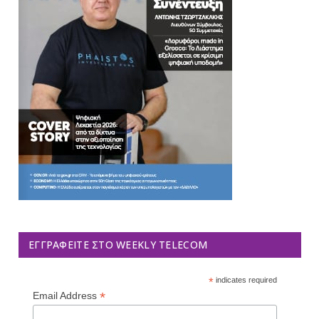
ΕΓΓΡΑΦΕΊΤΕ ΣΤΟ WEEKLY TELECOM
*
indicates required
*
Email Address