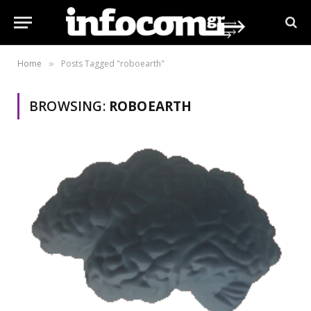
Home
Posts Tagged "roboearth"
»
BROWSING:
ROBOEARTH