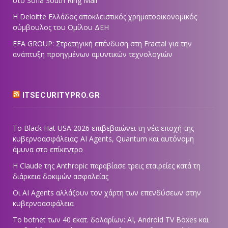
στο Sofia South Ring Mall
Η Deloitte Ελλάδος αποκλειστικός χρηματοοικονομικός
σύμβουλος του Ομίλου ΔΕΗ
EFA GROUP: Στρατηγική επένδυση στη Fractal για την
ανάπτυξη προηγμένων αμυντικών τεχνολογιών
ITSECURITYPRO.GR
Το Black Hat USA 2026 επιβεβαιώνει τη νέα εποχή της
κυβερνοασφάλειας: AI Agents, Quantum και αυτόνομη
άμυνα στο επίκεντρο
Η Claude της Anthropic παραβίασε τρεις εταιρείες κατά τη
διάρκεια δοκιμών ασφαλείας
Οι AI Agents αλλάζουν τον χάρτη των επενδύσεων στην
κυβερνοασφάλεια
Το botnet των 40 εκατ. δολαρίων: AI, Android TV Boxes και