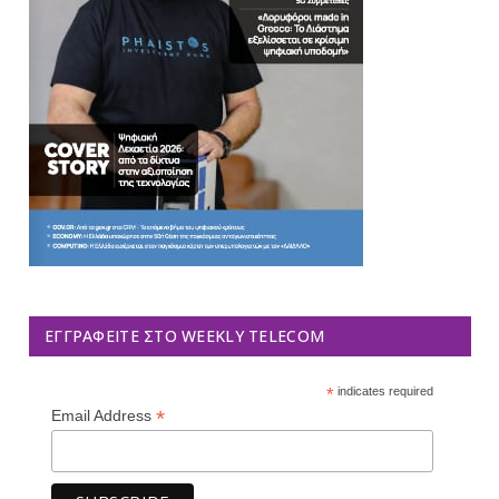
ΕΓΓΡΑΦΕΊΤΕ ΣΤΟ WEEKLY TELECOM
*
indicates required
*
Email Address