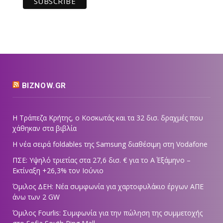
BIZNOW.GR
Η Τράπεζα Κρήτης, ο Κοσκωτάς και τα 32 δισ. δραχμές που
χάθηκαν στα βιβλία
Η νέα σειρά foldables της Samsung διαθέσιμη στη Vodafone
ΠΣΕ: Υψηλό τριετίας στα 27,6 δισ. € για το Α΄ Εξάμηνο –
Εκτίναξη +26,3% τον Ιούνιο
Όμιλος ΔΕΗ: Νέα συμφωνία για χαρτοφυλάκιο έργων ΑΠΕ
άνω των 2 GW
Όμιλος Fourlis: Συμφωνία για την πώληση της συμμετοχής