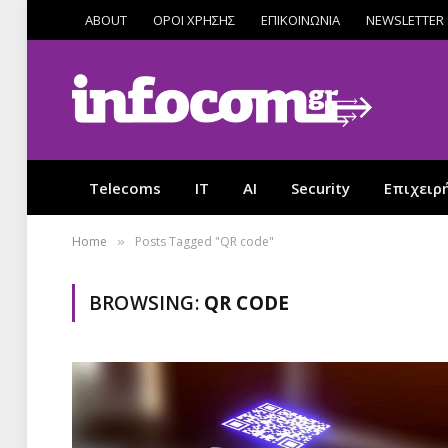
ABOUT
ΟΡΟΙ ΧΡΗΣΗΣ
ΕΠΙΚΟΙΝΩΝΙΑ
NEWSLETTER
Telecoms
IT
AI
Security
Επιχειρ
Home
Posts Tagged "QR code"
»
BROWSING:
QR CODE