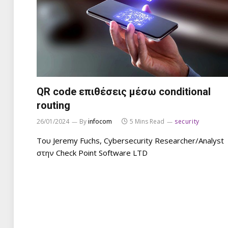
QR code επιθέσεις μέσω conditional
routing
26/01/2024
By
infocom
5 Mins Read
security
Του Jeremy Fuchs, Cybersecurity Researcher/Analyst
στην Check Point Software LTD