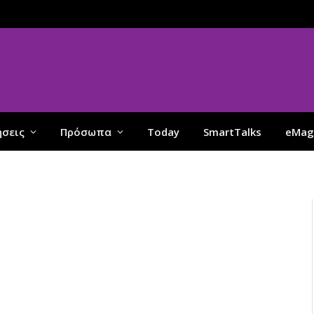
ήσεις
Πρόσωπα
Today
SmartTalks
eMag