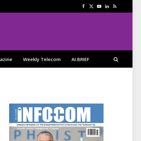
Facebook
X
YouTube
LinkedIn
RSS
(Twitter)
azine
Weekly Telecom
AI.BRIEF