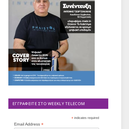
ΕΓΓΡΑΦΕΊΤΕ ΣΤΟ WEEKLY TELECOM
*
indicates required
*
Email Address