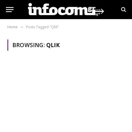
Home
Posts Tagged "Qlik"
»
BROWSING:
QLIK