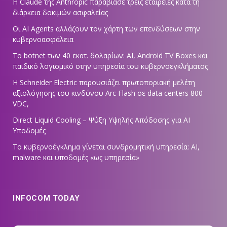
Η Claude της Anthropic παραβίασε τρεις εταιρείες κατά τη
διάρκεια δοκιμών ασφαλείας
Οι AI Agents αλλάζουν τον χάρτη των επενδύσεων στην
κυβερνοασφάλεια
Το botnet των 40 εκατ. δολαρίων: AI, Android TV Boxes και
παιδικό λογισμικό στην υπηρεσία του κυβερνοεγκλήματος
Η Schneider Electric παρουσιάζει πρωτοποριακή μελέτη
αξιολόγησης του κινδύνου Arc Flash σε data centers 800
VDC,
Direct Liquid Cooling – Ψύξη Υψηλής Απόδοσης για AI
Υποδομές
Το κυβερνοέγκλημα γίνεται συνδρομητική υπηρεσία: AI,
malware και υποδομές «ως υπηρεσία»
INFOCOM TODAY