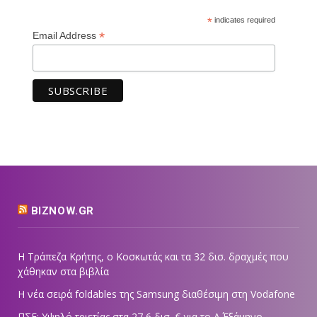
*
indicates required
*
Email Address
BIZNOW.GR
Η Τράπεζα Κρήτης, ο Κοσκωτάς και τα 32 δισ. δραχμές που
χάθηκαν στα βιβλία
Η νέα σειρά foldables της Samsung διαθέσιμη στη Vodafone
ΠΣΕ: Υψηλό τριετίας στα 27,6 δισ. € για το Α΄ Εξάμηνο –