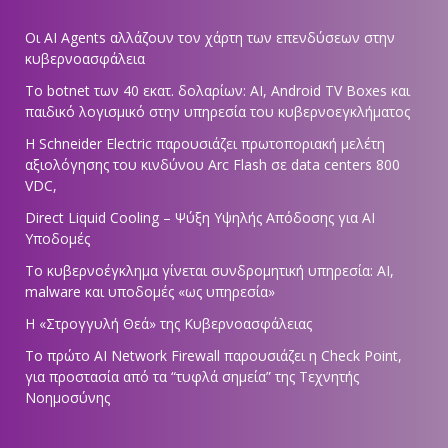
Οι AI Agents αλλάζουν τον χάρτη των επενδύσεων στην
κυβερνοασφάλεια
Το botnet των 40 εκατ. δολαρίων: AI, Android TV Boxes και
παιδικό λογισμικό στην υπηρεσία του κυβερνοεγκλήματος
Η Schneider Electric παρουσιάζει πρωτοποριακή μελέτη
αξιολόγησης του κινδύνου Arc Flash σε data centers 800
VDC,
Direct Liquid Cooling – Ψύξη Υψηλής Απόδοσης για AI
Υποδομές
Το κυβερνοέγκλημα γίνεται συνδρομητική υπηρεσία: AI,
malware και υποδομές «ως υπηρεσία»
Η «Στρογγυλή Θεά» της Κυβερνοασφάλειας
Tο πρώτο AI Network Firewall παρουσιάζει η Check Point,
για προστασία από τα “τυφλά σημεία” της Τεχνητής
Νοημοσύνης