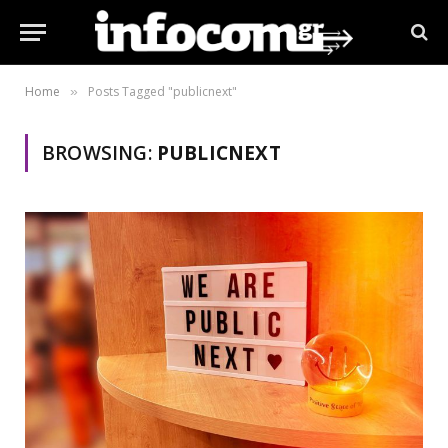
Home
Posts Tagged "publicnext"
»
BROWSING:
PUBLICNEXT