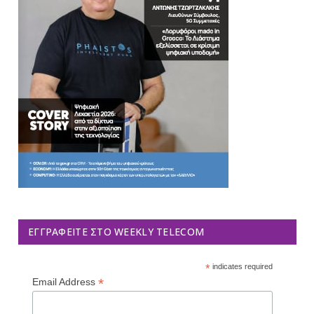
ΕΓΓΡΑΦΕΊΤΕ ΣΤΟ WEEKLY TELECOM
*
indicates required
*
Email Address