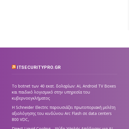
ITSECURITYPRO.GR
Το botnet των 40 εκατ. δολαρίων: AI, Android TV Boxes
και παιδικό λογισμικό στην υπηρεσία του
κυβερνοεγκλήματος
Η Schneider Electric παρουσιάζει πρωτοποριακή μελέτη
αξιολόγησης του κινδύνου Arc Flash σε data centers
800 VDC,
Direct Liquid Cooling – Ψύξη Υψηλής Απόδοσης για AI