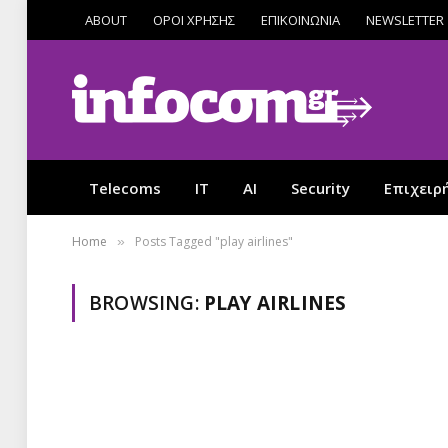
ABOUT
ΟΡΟΙ ΧΡΗΣΗΣ
ΕΠΙΚΟΙΝΩΝΙΑ
NEWSLETTER
Telecoms
IT
AI
Security
Επιχειρ
Home
Posts Tagged "play airlines"
»
BROWSING:
PLAY AIRLINES