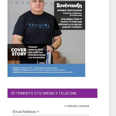
ΕΓΓΡΑΦΕΊΤΕ ΣΤΟ WEEKLY TELECOM
*
indicates required
*
Email Address