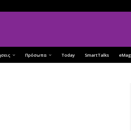
ήσεις
Πρόσωπα
Today
SmartTalks
eMag