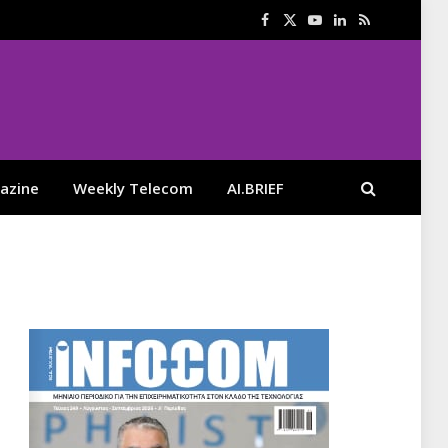
Facebook
X
YouTube
LinkedIn
RSS
(Twitter)
azine
Weekly Telecom
AI.BRIEF