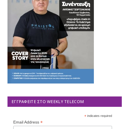
ΕΓΓΡΑΦΕΊΤΕ ΣΤΟ WEEKLY TELECOM
*
indicates required
*
Email Address