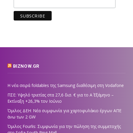
BIZNOW.GR
Η νέα σειρά foldables της Samsung διαθέσιμη στη Vodafone
ΠΣΕ: Υψηλό τριετίας στα 27,6 δισ. € για το Α΄ Εξάμηνο –
Εκτίναξη +26,3% τον Ιούνιο
Όμιλος ΔΕΗ: Νέα συμφωνία για χαρτοφυλάκιο έργων ΑΠΕ
άνω των 2 GW
Όμιλος Fourlis: Συμφωνία για την πώληση της συμμετοχής
στο Sofia South Ring Mall