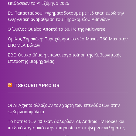
επιδόσεων το Α’ Εξάμηνο 2026
Στ. Παπασταύρου: «Χρηματοδοτούμε με 1,5 εκατ. ευρώ την
ενεργειακή αναβάθμιση του Γηροκομείου Αθηνών»
Ο Όμιλος Qualco Αποκτά το 50,1% της Multiverse
Όμιλος Σαρακάκη: Παραχώρησε το νέο Maxus T60 Max στην
ΕΠΟΜΕΑ Βιλίων
ΣΒΕ: Θετικό βήμα η επανενεργοποίηση της Κυβερνητικής
Επιτροπής Βιομηχανίας
ITSECURITYPRO.GR
Οι AI Agents αλλάζουν τον χάρτη των επενδύσεων στην
κυβερνοασφάλεια
Το botnet των 40 εκατ. δολαρίων: AI, Android TV Boxes και
παιδικό λογισμικό στην υπηρεσία του κυβερνοεγκλήματος