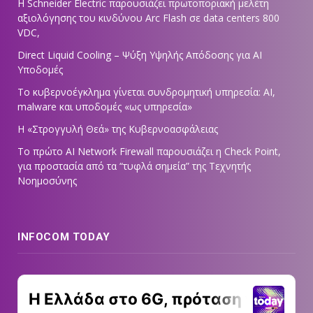
Η Schneider Electric παρουσιάζει πρωτοποριακή μελέτη
αξιολόγησης του κινδύνου Arc Flash σε data centers 800
VDC,
Direct Liquid Cooling – Ψύξη Υψηλής Απόδοσης για AI
Υποδομές
Το κυβερνοέγκλημα γίνεται συνδρομητική υπηρεσία: AI,
malware και υποδομές «ως υπηρεσία»
Η «Στρογγυλή Θεά» της Κυβερνοασφάλειας
Tο πρώτο AI Network Firewall παρουσιάζει η Check Point,
για προστασία από τα “τυφλά σημεία” της Τεχνητής
Νοημοσύνης
INFOCOM TODAY