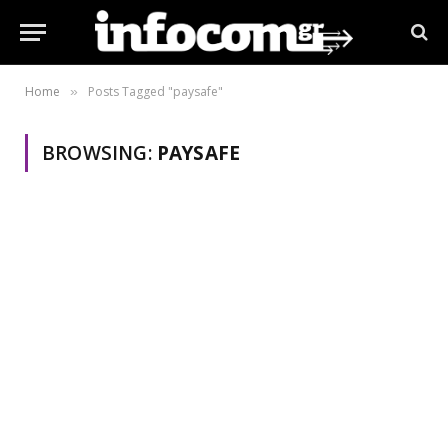
Home
Posts Tagged "paysafe"
»
BROWSING:
PAYSAFE