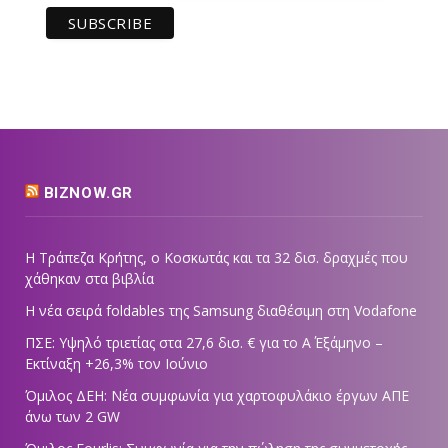
BIZNOW.GR
Η Τράπεζα Κρήτης, ο Κοσκωτάς και τα 32 δισ. δραχμές που
χάθηκαν στα βιβλία
Η νέα σειρά foldables της Samsung διαθέσιμη στη Vodafone
ΠΣΕ: Υψηλό τριετίας στα 27,6 δισ. € για το Α΄ Εξάμηνο –
Εκτίναξη +26,3% τον Ιούνιο
Όμιλος ΔΕΗ: Νέα συμφωνία για χαρτοφυλάκιο έργων ΑΠΕ
άνω των 2 GW