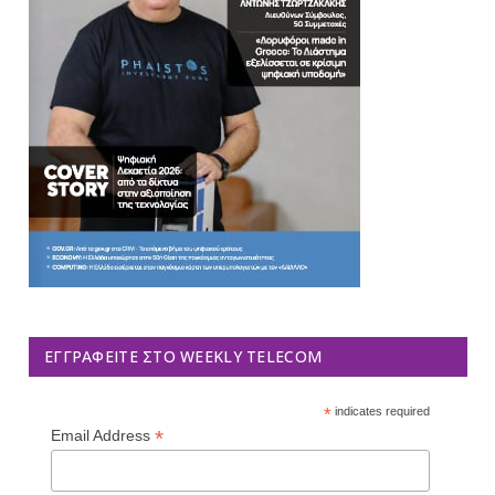
ΕΓΓΡΑΦΕΊΤΕ ΣΤΟ WEEKLY TELECOM
*
indicates required
*
Email Address