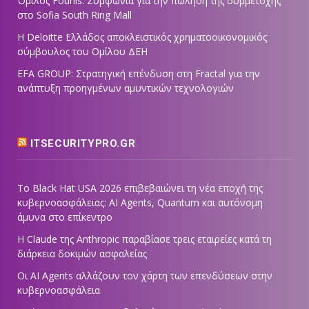
Όμιλος Fourlis: Συμφωνία για την πώληση της συμμετοχής
στο Sofia South Ring Mall
Η Deloitte Ελλάδος αποκλειστικός χρηματοοικονομικός
σύμβουλος του Ομίλου ΔΕΗ
EFA GROUP: Στρατηγική επένδυση στη Fractal για την
ανάπτυξη προηγμένων αμυντικών τεχνολογιών
ITSECURITYPRO.GR
Το Black Hat USA 2026 επιβεβαιώνει τη νέα εποχή της
κυβερνοασφάλειας: AI Agents, Quantum και αυτόνομη
άμυνα στο επίκεντρο
Η Claude της Anthropic παραβίασε τρεις εταιρείες κατά τη
διάρκεια δοκιμών ασφαλείας
Οι AI Agents αλλάζουν τον χάρτη των επενδύσεων στην
κυβερνοασφάλεια