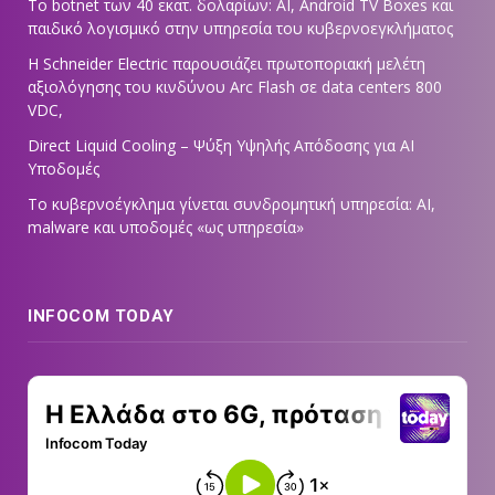
Το botnet των 40 εκατ. δολαρίων: AI, Android TV Boxes και
παιδικό λογισμικό στην υπηρεσία του κυβερνοεγκλήματος
Η Schneider Electric παρουσιάζει πρωτοποριακή μελέτη
αξιολόγησης του κινδύνου Arc Flash σε data centers 800
VDC,
Direct Liquid Cooling – Ψύξη Υψηλής Απόδοσης για AI
Υποδομές
Το κυβερνοέγκλημα γίνεται συνδρομητική υπηρεσία: AI,
malware και υποδομές «ως υπηρεσία»
INFOCOM TODAY