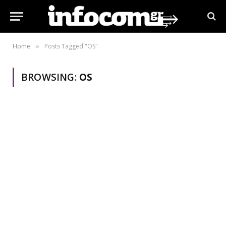
Home
Posts Tagged "OS"
»
BROWSING:
OS