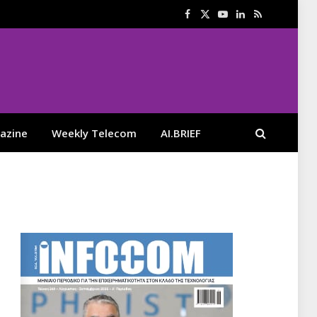
Facebook
X
YouTube
LinkedIn
RSS
(Twitter)
azine
Weekly Telecom
AI.BRIEF