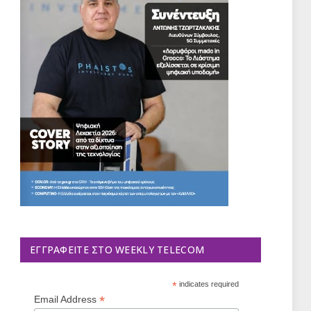
ΕΓΓΡΑΦΕΊΤΕ ΣΤΟ WEEKLY TELECOM
*
indicates required
*
Email Address