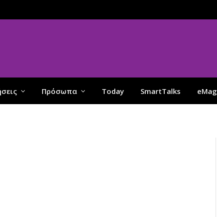
ήσεις
Πρόσωπα
Today
SmartTalks
eMag