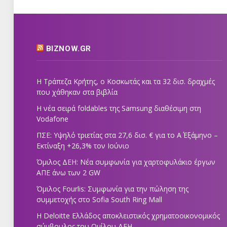
BIZNOW.GR
Η Τράπεζα Κρήτης, ο Κοσκωτάς και τα 32 δισ. δραχμές
που χάθηκαν στα βιβλία
Η νέα σειρά foldables της Samsung διαθέσιμη στη
Vodafone
ΠΣΕ: Υψηλό τριετίας στα 27,6 δισ. € για το Α΄ Εξάμηνο –
Εκτίναξη +26,3% τον Ιούνιο
Όμιλος ΔΕΗ: Νέα συμφωνία για χαρτοφυλάκιο έργων
ΑΠΕ άνω των 2 GW
Όμιλος Fourlis: Συμφωνία για την πώληση της
συμμετοχής στο Sofia South Ring Mall
Η Deloitte Ελλάδος αποκλειστικός χρηματοοικονομικός
σύμβουλος του Ομίλου ΔΕΗ