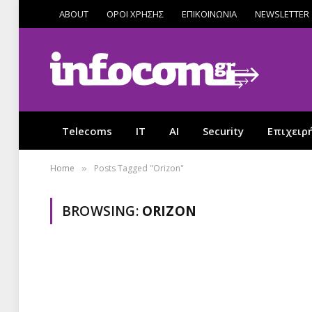
ABOUT
ΟΡΟΙ ΧΡΗΣΗΣ
ΕΠΙΚΟΙΝΩΝΙΑ
NEWSLETTER
Telecoms
IT
AI
Security
Επιχειρ
Home
Posts Tagged "Orizon"
»
BROWSING:
ORIZON