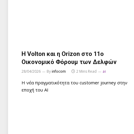
Η Volton και η Orizon στο 11ο
Οικονομικό Φόρουμ των Δελφών
28/04/2026
By
infocom
2 Mins Read
ai
Η νέα πραγματικότητα του customer journey στην
εποχή του AI