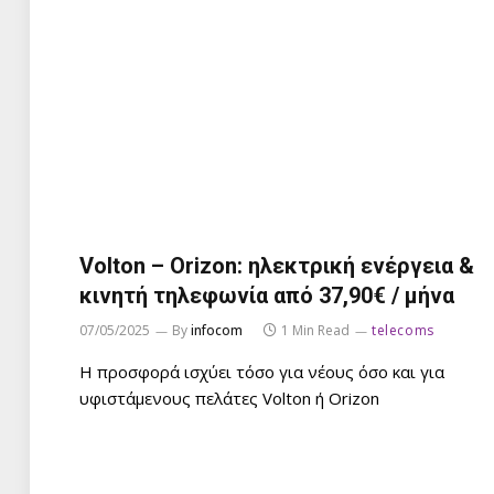
Volton – Orizon: ηλεκτρική ενέργεια &
κινητή τηλεφωνία από 37,90€ / μήνα
07/05/2025
By
infocom
1 Min Read
telecoms
Η προσφορά ισχύει τόσο για νέους όσο και για
υφιστάμενους πελάτες Volton ή Orizon