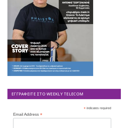
ΕΓΓΡΑΦΕΊΤΕ ΣΤΟ WEEKLY TELECOM
*
indicates required
*
Email Address