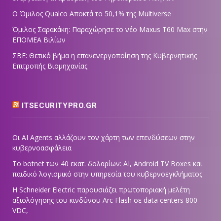
Ο Όμιλος Qualco Αποκτά το 50,1% της Multiverse
Όμιλος Σαρακάκη: Παραχώρησε το νέο Maxus T60 Max στην
ΕΠΟΜΕΑ Βιλίων
ΣΒΕ: Θετικό βήμα η επανενεργοποίηση της Κυβερνητικής
Επιτροπής Βιομηχανίας
ITSECURITYPRO.GR
Οι AI Agents αλλάζουν τον χάρτη των επενδύσεων στην
κυβερνοασφάλεια
Το botnet των 40 εκατ. δολαρίων: AI, Android TV Boxes και
παιδικό λογισμικό στην υπηρεσία του κυβερνοεγκλήματος
Η Schneider Electric παρουσιάζει πρωτοποριακή μελέτη
αξιολόγησης του κινδύνου Arc Flash σε data centers 800
VDC,