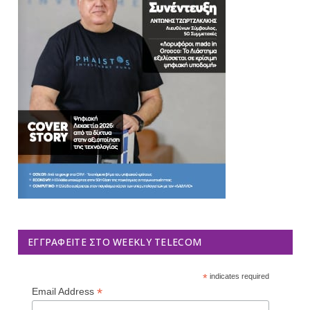
ΕΓΓΡΑΦΕΊΤΕ ΣΤΟ WEEKLY TELECOM
*
indicates required
*
Email Address