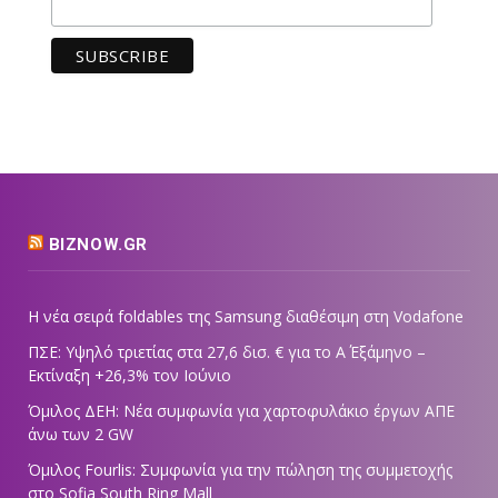
BIZNOW.GR
Η νέα σειρά foldables της Samsung διαθέσιμη στη Vodafone
ΠΣΕ: Υψηλό τριετίας στα 27,6 δισ. € για το Α΄ Εξάμηνο –
Εκτίναξη +26,3% τον Ιούνιο
Όμιλος ΔΕΗ: Νέα συμφωνία για χαρτοφυλάκιο έργων ΑΠΕ
άνω των 2 GW
Όμιλος Fourlis: Συμφωνία για την πώληση της συμμετοχής
στο Sofia South Ring Mall