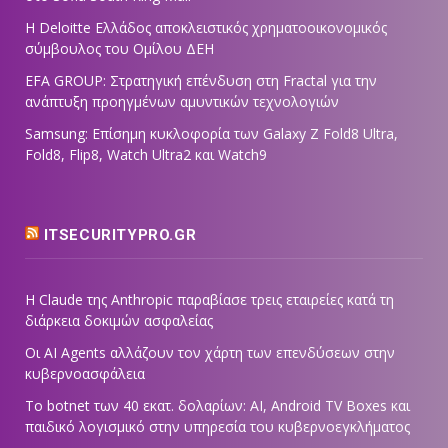
Η Deloitte Ελλάδος αποκλειστικός χρηματοοικονομικός
σύμβουλος του Ομίλου ΔΕΗ
EFA GROUP: Στρατηγική επένδυση στη Fractal για την
ανάπτυξη προηγμένων αμυντικών τεχνολογιών
Samsung: Επίσημη κυκλοφορία των Galaxy Z Fold8 Ultra,
Fold8, Flip8, Watch Ultra2 και Watch9
ITSECURITYPRO.GR
Η Claude της Anthropic παραβίασε τρεις εταιρείες κατά τη
διάρκεια δοκιμών ασφαλείας
Οι AI Agents αλλάζουν τον χάρτη των επενδύσεων στην
κυβερνοασφάλεια
Το botnet των 40 εκατ. δολαρίων: AI, Android TV Boxes και
παιδικό λογισμικό στην υπηρεσία του κυβερνοεγκλήματος