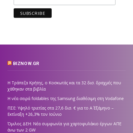
BIZNOW.GR
Η Τράπεζα Κρήτης, ο Κοσκωτάς και τα 32 δισ. δραχμές που
χάθηκαν στα βιβλία
Η νέα σειρά foldables της Samsung διαθέσιμη στη Vodafone
ΠΣΕ: Υψηλό τριετίας στα 27,6 δισ. € για το Α΄ Εξάμηνο –
Εκτίναξη +26,3% τον Ιούνιο
Όμιλος ΔΕΗ: Νέα συμφωνία για χαρτοφυλάκιο έργων ΑΠΕ
άνω των 2 GW