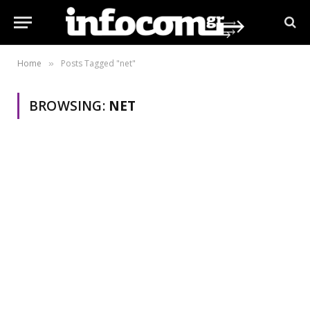
Home
Posts Tagged "net"
»
BROWSING:
NET