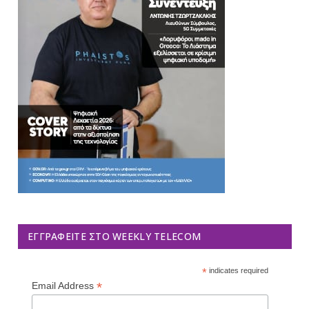
ΕΓΓΡΑΦΕΊΤΕ ΣΤΟ WEEKLY TELECOM
*
indicates required
*
Email Address