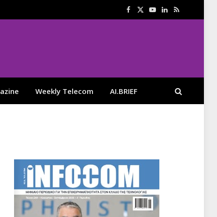
Facebook
X
YouTube
LinkedIn
RSS
(Twitter)
azine
Weekly Telecom
AI.BRIEF