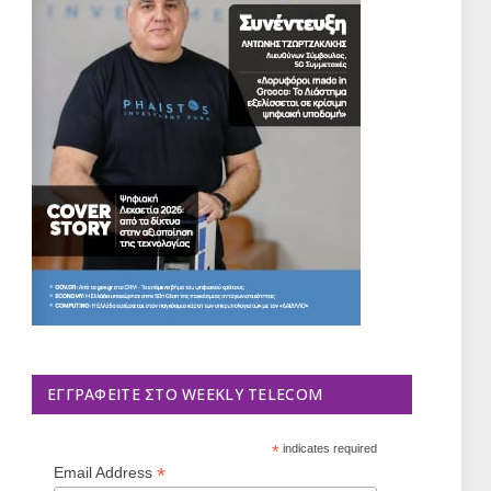
ΕΓΓΡΑΦΕΊΤΕ ΣΤΟ WEEKLY TELECOM
*
indicates required
*
Email Address