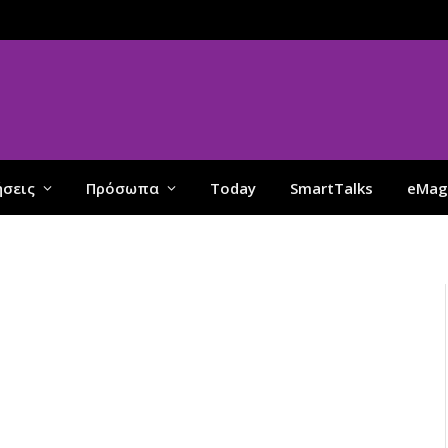
ήσεις
Πρόσωπα
Today
SmartTalks
eMag