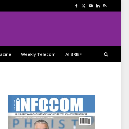
Facebook
X
YouTube
LinkedIn
RSS
(Twitter)
azine
Weekly Telecom
AI.BRIEF