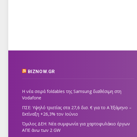
BIZNOW.GR
Η νέα σειρά foldables της Samsung διαθέσιμη στη
Vodafone
ΠΣΕ: Υψηλό τριετίας στα 27,6 δισ. € για το Α΄ Εξάμηνο –
Εκτίναξη +26,3% τον Ιούνιο
Όμιλος ΔΕΗ: Νέα συμφωνία για χαρτοφυλάκιο έργων
ΑΠΕ άνω των 2 GW