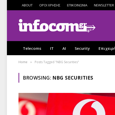
ABOUT
ΟΡΟΙ ΧΡΗΣΗΣ
ΕΠΙΚΟΙΝΩΝΙΑ
NEWSLETTER
Telecoms
IT
AI
Security
Επιχειρ
Home
Posts Tagged "NBG Securities"
»
BROWSING:
NBG SECURITIES