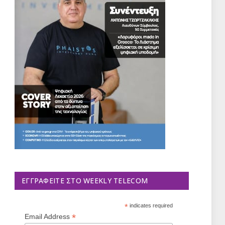
ΕΓΓΡΑΦΕΊΤΕ ΣΤΟ WEEKLY TELECOM
*
indicates required
*
Email Address