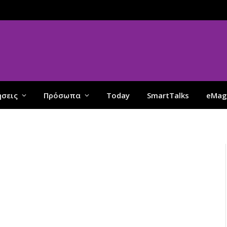
ήσεις
Πρόσωπα
Today
SmartTalks
eMag