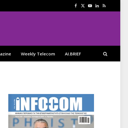
Facebook
X
YouTube
LinkedIn
RSS
(Twitter)
azine
Weekly Telecom
AI.BRIEF