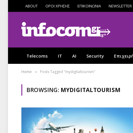
ABOUT
ΟΡΟΙ ΧΡΗΣΗΣ
ΕΠΙΚΟΙΝΩΝΙΑ
NEWSLETTER
Telecoms
IT
AI
Security
Επιχειρ
Home
Posts Tagged "mydigitaltourism"
»
BROWSING:
MYDIGITALTOURISM