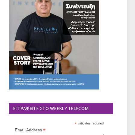
ΕΓΓΡΑΦΕΊΤΕ ΣΤΟ WEEKLY TELECOM
*
indicates required
*
Email Address