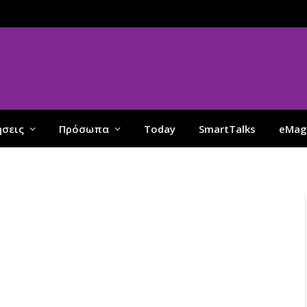
ήσεις
Πρόσωπα
Today
SmartTalks
eMag