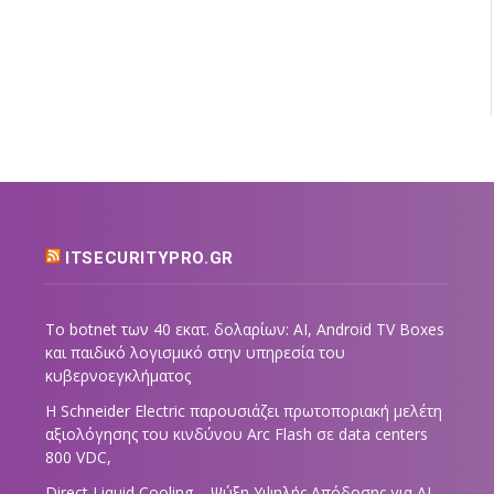
ITSECURITYPRO.GR
Το botnet των 40 εκατ. δολαρίων: AI, Android TV Boxes
και παιδικό λογισμικό στην υπηρεσία του
κυβερνοεγκλήματος
Η Schneider Electric παρουσιάζει πρωτοποριακή μελέτη
αξιολόγησης του κινδύνου Arc Flash σε data centers
800 VDC,
Direct Liquid Cooling – Ψύξη Υψηλής Απόδοσης για AI