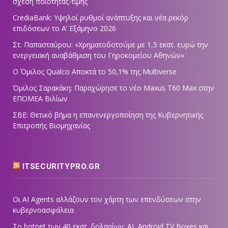
σχέση ποιότητας-τιμής
CrediaBank: Υψηλοί ρυθμοί ανάπτυξης και νέα ρεκόρ
επιδόσεων το Α’ Εξάμηνο 2026
Στ. Παπασταύρου: «Χρηματοδοτούμε με 1,5 εκατ. ευρώ την
ενεργειακή αναβάθμιση του Γηροκομείου Αθηνών»
Ο Όμιλος Qualco Αποκτά το 50,1% της Multiverse
Όμιλος Σαρακάκη: Παραχώρησε το νέο Maxus T60 Max στην
ΕΠΟΜΕΑ Βιλίων
ΣΒΕ: Θετικό βήμα η επανενεργοποίηση της Κυβερνητικής
Επιτροπής Βιομηχανίας
ITSECURITYPRO.GR
Οι AI Agents αλλάζουν τον χάρτη των επενδύσεων στην
κυβερνοασφάλεια
Το botnet των 40 εκατ. δολαρίων: AI, Android TV Boxes και