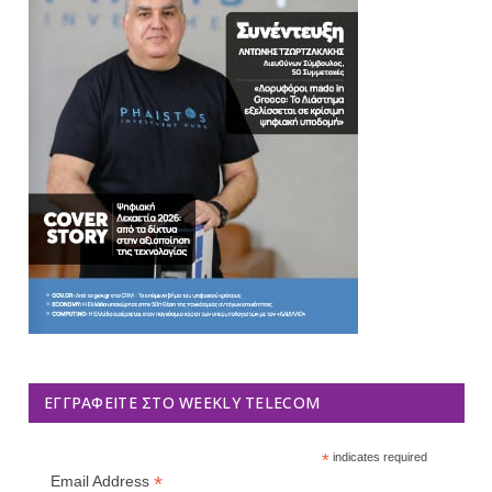
ΕΓΓΡΑΦΕΊΤΕ ΣΤΟ WEEKLY TELECOM
*
indicates required
*
Email Address