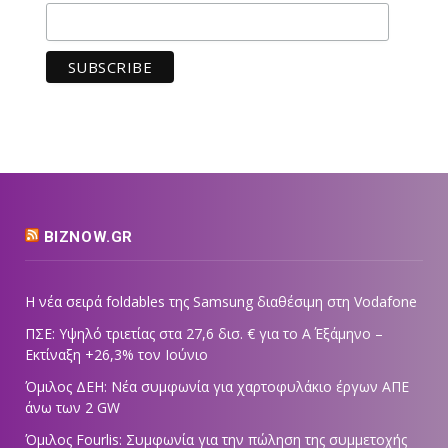
BIZNOW.GR
Η νέα σειρά foldables της Samsung διαθέσιμη στη Vodafone
ΠΣΕ: Υψηλό τριετίας στα 27,6 δισ. € για το Α΄ Εξάμηνο –
Εκτίναξη +26,3% τον Ιούνιο
Όμιλος ΔΕΗ: Νέα συμφωνία για χαρτοφυλάκιο έργων ΑΠΕ
άνω των 2 GW
Όμιλος Fourlis: Συμφωνία για την πώληση της συμμετοχής