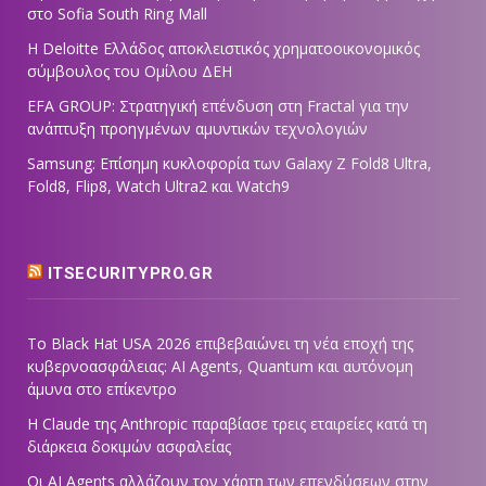
στο Sofia South Ring Mall
Η Deloitte Ελλάδος αποκλειστικός χρηματοοικονομικός
σύμβουλος του Ομίλου ΔΕΗ
EFA GROUP: Στρατηγική επένδυση στη Fractal για την
ανάπτυξη προηγμένων αμυντικών τεχνολογιών
Samsung: Επίσημη κυκλοφορία των Galaxy Z Fold8 Ultra,
Fold8, Flip8, Watch Ultra2 και Watch9
ITSECURITYPRO.GR
Το Black Hat USA 2026 επιβεβαιώνει τη νέα εποχή της
κυβερνοασφάλειας: AI Agents, Quantum και αυτόνομη
άμυνα στο επίκεντρο
Η Claude της Anthropic παραβίασε τρεις εταιρείες κατά τη
διάρκεια δοκιμών ασφαλείας
Οι AI Agents αλλάζουν τον χάρτη των επενδύσεων στην