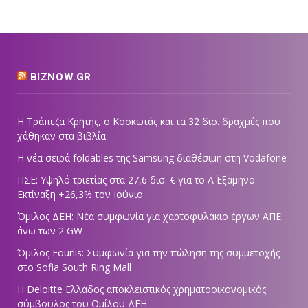
BIZNOW.GR
Η Τράπεζα Κρήτης, ο Κοσκωτάς και τα 32 δισ. δραχμές που
χάθηκαν στα βιβλία
Η νέα σειρά foldables της Samsung διαθέσιμη στη Vodafone
ΠΣΕ: Υψηλό τριετίας στα 27,6 δισ. € για το Α΄ Εξάμηνο –
Εκτίναξη +26,3% τον Ιούνιο
Όμιλος ΔΕΗ: Νέα συμφωνία για χαρτοφυλάκιο έργων ΑΠΕ
άνω των 2 GW
Όμιλος Fourlis: Συμφωνία για την πώληση της συμμετοχής
στο Sofia South Ring Mall
Η Deloitte Ελλάδος αποκλειστικός χρηματοοικονομικός
σύμβουλος του Ομίλου ΔΕΗ