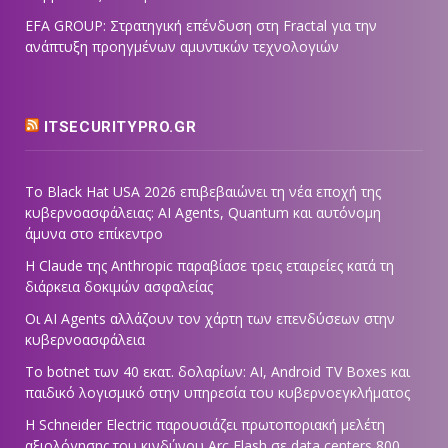
EFA GROUP: Στρατηγική επένδυση στη Fractal για την
ανάπτυξη προηγμένων αμυντικών τεχνολογιών
ITSECURITYPRO.GR
Το Black Hat USA 2026 επιβεβαιώνει τη νέα εποχή της
κυβερνοασφάλειας: AI Agents, Quantum και αυτόνομη
άμυνα στο επίκεντρο
Η Claude της Anthropic παραβίασε τρεις εταιρείες κατά τη
διάρκεια δοκιμών ασφαλείας
Οι AI Agents αλλάζουν τον χάρτη των επενδύσεων στην
κυβερνοασφάλεια
Το botnet των 40 εκατ. δολαρίων: AI, Android TV Boxes και
παιδικό λογισμικό στην υπηρεσία του κυβερνοεγκλήματος
Η Schneider Electric παρουσιάζει πρωτοποριακή μελέτη
αξιολόγησης του κινδύνου Arc Flash σε data centers 800