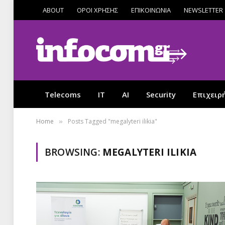
ABOUT
ΟΡΟΙ ΧΡΗΣΗΣ
ΕΠΙΚΟΙΝΩΝΙΑ
NEWSLETTER
Telecoms
IT
AI
Security
Επιχειρ
Home
Posts Tagged "megalyteri ilikia"
»
BROWSING:
MEGALYTERI ILIKIA