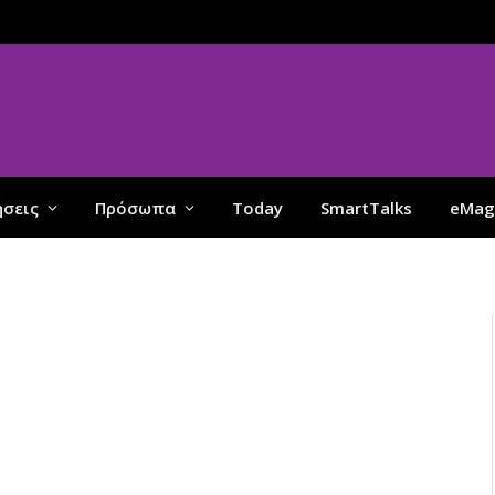
ήσεις
Πρόσωπα
Today
SmartTalks
eMag