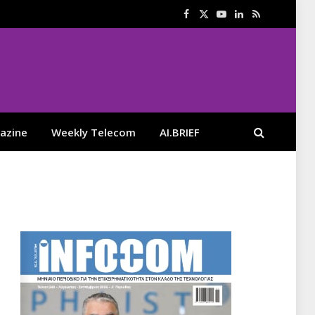
Facebook
X
YouTube
LinkedIn
RSS
(Twitter)
azine
Weekly Telecom
AI.BRIEF