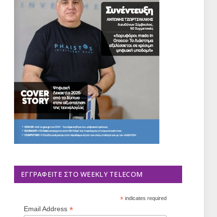
ΕΓΓΡΑΦΕΊΤΕ ΣΤΟ WEEKLY TELECOM
*
indicates required
*
Email Address