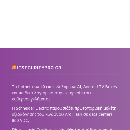
ITSECURITYPRO.GR
Το botnet των 40 εκατ. δολαρίων: AI, Android TV Boxes
και παιδικό λογισμικό στην υπηρεσία του
κυβερνοεγκλήματος
Η Schneider Electric παρουσιάζει πρωτοποριακή μελέτη
αξιολόγησης του κινδύνου Arc Flash σε data centers
800 VDC,
Direct Liquid Cooling – Ψύξη Υψηλής Απόδοσης για AI