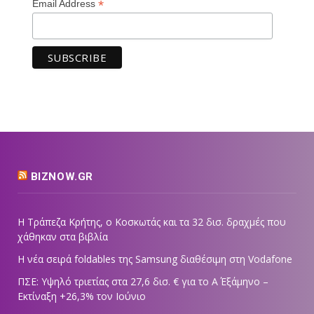
*
Email Address
BIZNOW.GR
Η Τράπεζα Κρήτης, ο Κοσκωτάς και τα 32 δισ. δραχμές που
χάθηκαν στα βιβλία
Η νέα σειρά foldables της Samsung διαθέσιμη στη Vodafone
ΠΣΕ: Υψηλό τριετίας στα 27,6 δισ. € για το Α΄ Εξάμηνο –
Εκτίναξη +26,3% τον Ιούνιο